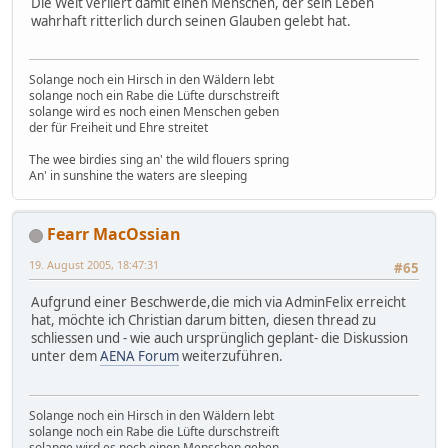
Die Welt verliert damit einen Menschen, der sein Leben
wahrhaft ritterlich durch seinen Glauben gelebt hat.
Solange noch ein Hirsch in den Wäldern lebt
solange noch ein Rabe die Lüfte durschstreift
solange wird es noch einen Menschen geben
der für Freiheit und Ehre streitet
The wee birdies sing an' the wild flouers spring
An' in sunshine the waters are sleeping
Fearr MacOssian
19. August 2005, 18:47:31
#65
Aufgrund einer Beschwerde,die mich via AdminFelix erreicht
hat, möchte ich Christian darum bitten, diesen thread zu
schliessen und - wie auch ursprünglich geplant- die Diskussion
unter dem
AENA Forum
weiterzuführen.
Solange noch ein Hirsch in den Wäldern lebt
solange noch ein Rabe die Lüfte durschstreift
solange wird es noch einen Menschen geben