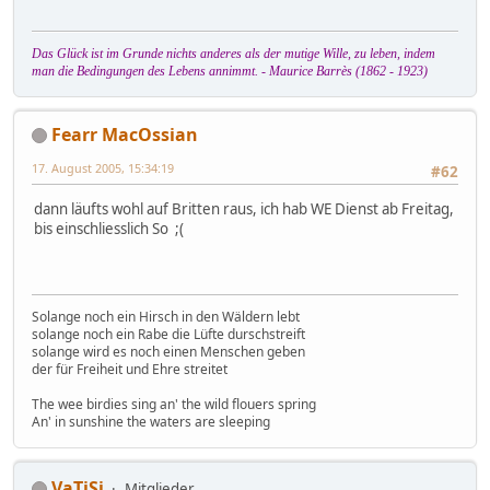
Das Glück ist im Grunde nichts anderes als der mutige Wille, zu leben, indem
man die Bedingungen des Lebens annimmt. - Maurice Barrès (1862 - 1923)
Fearr MacOssian
17. August 2005, 15:34:19
#62
dann läufts wohl auf Britten raus, ich hab WE Dienst ab Freitag,
bis einschliesslich So ;(
Solange noch ein Hirsch in den Wäldern lebt
solange noch ein Rabe die Lüfte durschstreift
solange wird es noch einen Menschen geben
der für Freiheit und Ehre streitet
The wee birdies sing an' the wild flouers spring
An' in sunshine the waters are sleeping
VaTiSi
Mitglieder