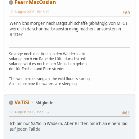
Fearr MacOssian
17. August 2005, 15:15:19
#60
Wenn ichs morgen nach Dagstuhl schaffe (abhängig von MFG)
werd ich da schonmal brainstorming machen, ansonsten in
Britten
Solange noch ein Hirsch in den Wäldern lebt
solange noch ein Rabe die Lüfte durschstreift
solange wird es noch einen Menschen geben
der für Freiheit und Ehre streitet
The wee birdies sing an' the wild flouers spring
An' in sunshine the waters are sleeping
VaTiSi
Mitglieder
17. August 2005, 15:21:57
#61
Ich bin nur Sa/So in Wadern. Aber Britten bin ich an einem Tag
auf jeden Fall da.