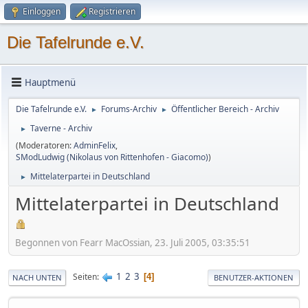
Einloggen
Registrieren
Die Tafelrunde e.V.
Hauptmenü
Die Tafelrunde e.V.
Forums-Archiv
Öffentlicher Bereich - Archiv
►
►
Taverne - Archiv
►
(Moderatoren:
AdminFelix
,
SModLudwig (Nikolaus von Rittenhofen - Giacomo)
)
Mittelaterpartei in Deutschland
►
Mittelaterpartei in Deutschland
Begonnen von Fearr MacOssian, 23. Juli 2005, 03:35:51
1
2
3
Seiten
4
NACH UNTEN
BENUTZER-AKTIONEN