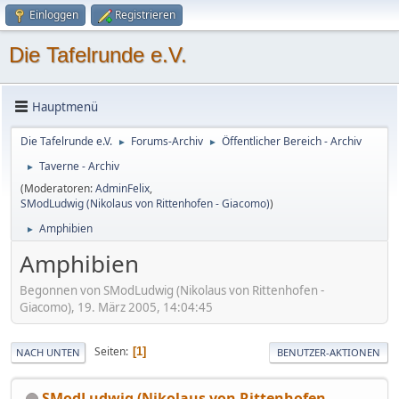
Einloggen
Registrieren
Die Tafelrunde e.V.
Hauptmenü
Die Tafelrunde e.V.
Forums-Archiv
Öffentlicher Bereich - Archiv
►
►
Taverne - Archiv
►
(Moderatoren:
AdminFelix
,
SModLudwig (Nikolaus von Rittenhofen - Giacomo)
)
Amphibien
►
Amphibien
Begonnen von SModLudwig (Nikolaus von Rittenhofen -
Giacomo), 19. März 2005, 14:04:45
Seiten
1
NACH UNTEN
BENUTZER-AKTIONEN
SModLudwig (Nikolaus von Rittenhofen -