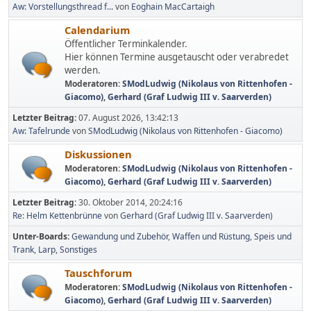
Aw: Vorstellungsthread f...
von
Eoghain MacCartaigh
Calendarium
Öffentlicher Terminkalender.
Hier können Termine ausgetauscht oder verabredet
werden.
Moderatoren:
SModLudwig (Nikolaus von Rittenhofen -
Giacomo)
,
Gerhard (Graf Ludwig III v. Saarverden)
Letzter Beitrag:
07. August 2026, 13:42:13
Aw: Tafelrunde
von
SModLudwig (Nikolaus von Rittenhofen - Giacomo)
Diskussionen
Moderatoren:
SModLudwig (Nikolaus von Rittenhofen -
Giacomo)
,
Gerhard (Graf Ludwig III v. Saarverden)
Letzter Beitrag:
30. Oktober 2014, 20:24:16
Re: Helm Kettenbrünne
von
Gerhard (Graf Ludwig III v. Saarverden)
Unter-Boards
Gewandung und Zubehör
Waffen und Rüstung
Speis und
Trank
Larp
Sonstiges
Tauschforum
Moderatoren:
SModLudwig (Nikolaus von Rittenhofen -
Giacomo)
,
Gerhard (Graf Ludwig III v. Saarverden)