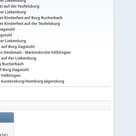
der Liebenburg
t auf der Teufelsburg
der Liebenburg
ches Kinderfest auf Burg Bucherbach
hes Kinderfest auf der Teufelsburg
Dagstuhl
agstuhl
der Liebenburg
g auf Burg Dagstuhl
nen Denkmals - Martinskirche Völklingen
g auf der Liebenburg
ng Bucherbach
f Burg Dagstuhl
 Völklingen
der Gustavsburg/Homburg-Jägersburg
o
bei