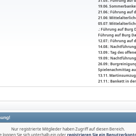
31.05.: Führung auf 
19.06. Sommerbanket
21.06.: Führung auf 
21.06: Mittelalterli
05.07: Mittelalterlic
.: Führung auf Burg 
Führung auf Burg D
12.07.: Führung auf 
14.08.: Nachtführun
13.09.: Tag des offe
19.09.: Nachtführun
26.09.: Burgreinigu
Spielenachmittag au
13.11. Martinsumzug
21.11.: Bankett in 
ung!
Nur registrierte Mitglieder haben Zugriff auf diesen Bereich.
e loggen Sie sich unterhalb ein oder
registrieren Sie ein Benutzerkont