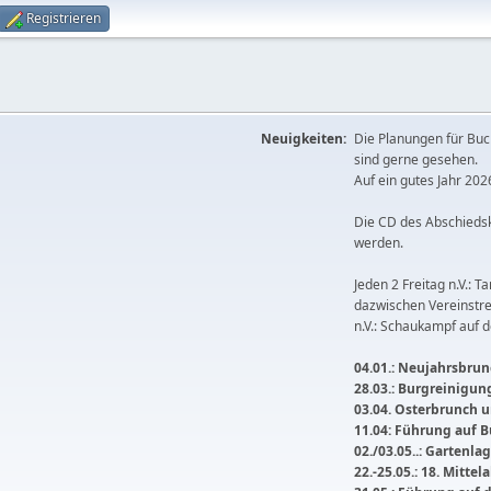
Registrieren
Neuigkeiten:
Die Planungen für Buc
sind gerne gesehen.
Auf ein gutes Jahr 2026
Die CD des Abschieds
werden.
Jeden 2 Freitag n.V.: T
dazwischen Vereinstre
n.V.: Schaukampf auf 
04.01.: Neujahrsbrunc
28.03.: Burgreinigu
03.04. Osterbrunch
11.04: Führung auf 
02./03.05..: Gartenla
22.-25.05.: 18. Mitte