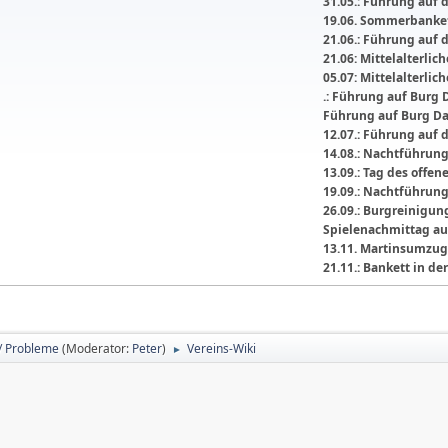
31.05.: Führung auf 
19.06. Sommerbanket
21.06.: Führung auf 
21.06: Mittelalterli
05.07: Mittelalterlic
.: Führung auf Burg 
Führung auf Burg D
12.07.: Führung auf 
14.08.: Nachtführun
13.09.: Tag des offe
19.09.: Nachtführun
26.09.: Burgreinigu
Spielenachmittag au
13.11. Martinsumzug
21.11.: Bankett in 
/ Probleme
(Moderator:
Peter
)
Vereins-Wiki
►