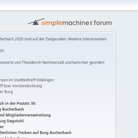
herbach 2026 sind auf der Zielgeraden. Weitere Interessenten
!!!
konzerts von Theoderich Nemmersatt und kann hier geordert
anzen im Stadtteiltreff Völklingen
ff bzw. Vorstandssitzung
der Burg
h in der Poststr. 50
ng Bucherbach
 und Mitgliederversammlung
Burg Dagstuhl
ger
lalterliches Treiben auf Burg Bucherbach