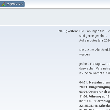
Registrieren
Neuigkeiten:
Die Planungen für Buc
sind gerne gesehen.
Auf ein gutes Jahr 2026
Die CD des Abschieds
werden.
Jeden 2 Freitag n.V.: T
dazwischen Vereinstre
n.V.: Schaukampf auf 
04.01.: Neujahrsbrunc
28.03.: Burgreinigu
03.04. Osterbrunch
11.04: Führung auf 
02./03.05..: Gartenla
22.-25.05.: 18. Mitte