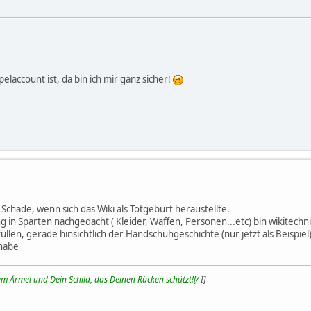
laccount ist, da bin ich mir ganz sicher!
Schade, wenn sich das Wiki als Totgeburt heraustellte.
g in Sparten nachgedacht ( Kleider, Waffen, Personen...etc) bin wikitechni
llen, gerade hinsichtlich der Handschuhgeschichte (nur jetzt als Beispiel
habe
m Ärmel und Dein Schild, das Deinen Rücken schützt![/
I]