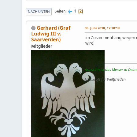
1
Seiten
2
NACH UNTEN
Gerhard (Graf
05. Juni 2010, 12:20:19
Ludwig III v.
im Zusammenhang wegen des 
Saarverden)
wird
Mitglieder
Argwohn ist das Messer in Deine
Fachkraft für Weltfrieden