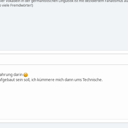
ler Vokabeln in der germanistischen Linguistik ist mit dezidiertem Fanatismus 
o viele Fremdwörter!)
fahrung darin
ufgebaut sein soll, ich kümmere mich dann ums Technische.