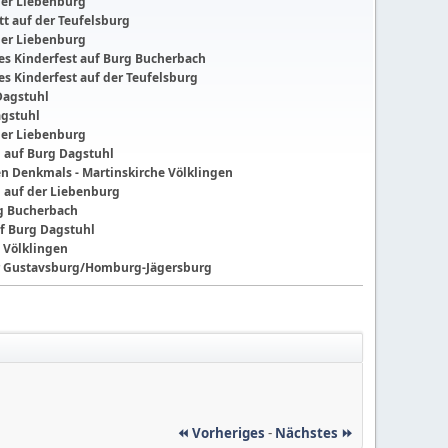
der Liebenburg
t auf der Teufelsburg
der Liebenburg
ches Kinderfest auf Burg Bucherbach
hes Kinderfest auf der Teufelsburg
Dagstuhl
agstuhl
der Liebenburg
g auf Burg Dagstuhl
nen Denkmals - Martinskirche Völklingen
g auf der Liebenburg
ng Bucherbach
f Burg Dagstuhl
 Völklingen
der Gustavsburg/Homburg-Jägersburg
⏪ Vorheriges
-
Nächstes ⏩