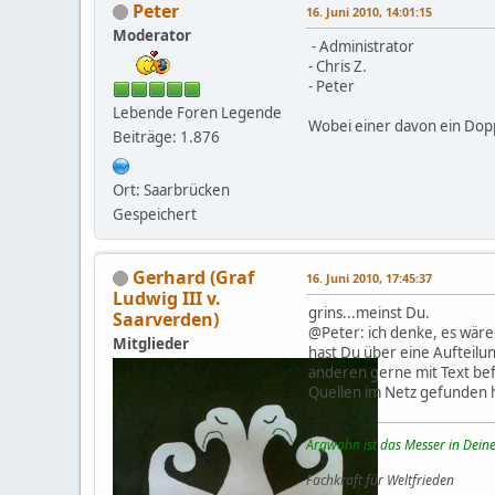
Peter
16. Juni 2010, 14:01:15
Moderator
- Administrator
- Chris Z.
- Peter
Lebende Foren Legende
Wobei einer davon ein Doppe
Beiträge: 1.876
Ort: Saarbrücken
Gespeichert
Gerhard (Graf
16. Juni 2010, 17:45:37
Ludwig III v.
grins...meinst Du.
Saarverden)
@Peter: ich denke, es wäre 
Mitglieder
hast Du über eine Aufteilun
anderen gerne mit Text befü
Quellen im Netz gefunden 
Argwohn ist das Messer in Deine
Fachkraft für Weltfrieden