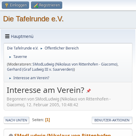
Einloggen
Registrieren
Die Tafelrunde e.V.
Hauptmenü
Die Tafelrunde e.V.
Öffentlicher Bereich
►
Taverne
►
(Moderatoren:
SModLudwig (Nikolaus von Rittenhofen - Giacomo)
,
Gerhard (Graf Ludwig III v. Saarverden)
)
Interesse am Verein?
►
Interesse am Verein?
Begonnen von SModLudwig (Nikolaus von Rittenhofen -
Giacomo), 12. Februar 2005, 10:48:42
Seiten
1
NACH UNTEN
BENUTZER-AKTIONEN
SModLudwig (Nikolaus von Rittenhofen -