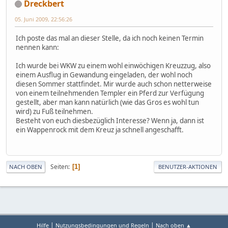
Dreckbert
05. Juni 2009, 22:56:26
Ich poste das mal an dieser Stelle, da ich noch keinen Termin
nennen kann:
Ich wurde bei WKW zu einem wohl einwöchigen Kreuzzug, also
einem Ausflug in Gewandung eingeladen, der wohl noch
diesen Sommer stattfindet. Mir wurde auch schon netterweise
von einem teilnehmenden Templer ein Pferd zur Verfügung
gestellt, aber man kann natürlich (wie das Gros es wohl tun
wird) zu Fuß teilnehmen.
Besteht von euch diesbezüglich Interesse? Wenn ja, dann ist
ein Wappenrock mit dem Kreuz ja schnell angeschafft.
Seiten
1
NACH OBEN
BENUTZER-AKTIONEN
|
|
Hilfe
Nutzungsbedingungen und Regeln
Nach oben ▲