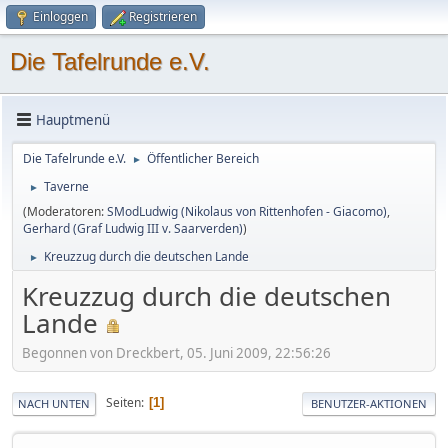
Einloggen
Registrieren
Die Tafelrunde e.V.
Hauptmenü
Die Tafelrunde e.V.
Öffentlicher Bereich
►
Taverne
►
(Moderatoren:
SModLudwig (Nikolaus von Rittenhofen - Giacomo)
,
Gerhard (Graf Ludwig III v. Saarverden)
)
Kreuzzug durch die deutschen Lande
►
Kreuzzug durch die deutschen
Lande
Begonnen von Dreckbert, 05. Juni 2009, 22:56:26
Seiten
1
NACH UNTEN
BENUTZER-AKTIONEN