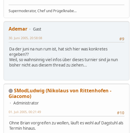
Supermoderator, Chef und Prügelknabe...
Ademar
Gast
30. Juni 2005, 20:58:08
#9
Da der juni na nun rum ist, hat sich hier was konkretes
ergeben??
Weil, so wahnsinnig viel infos über dieses turnier sind ja nun
bisher nicht aus diesem thread zu ziehen...
SModLudwig (Nikolaus von Rittenhofen -
Giacomo)
Administrator
01. Juli 2005, 00:21:49
#10
Ohne Brian vorgreifen zu wollen, läuft es wohl auf Dagstuhl als
Termin hinaus.