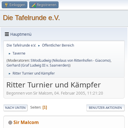
Einloggen
Registrieren
Die Tafelrunde e.V.
Hauptmenü
Die Tafelrunde e.V.
Öffentlicher Bereich
►
Taverne
►
(Moderatoren:
SModLudwig (Nikolaus von Rittenhofen - Giacomo)
,
Gerhard (Graf Ludwig III v. Saarverden)
)
Ritter Turnier und Kämpfer
►
Ritter Turnier und Kämpfer
Begonnen von Sir Malcom, 04. Februar 2005, 11:21:20
Seiten
1
NACH UNTEN
BENUTZER-AKTIONEN
Sir Malcom