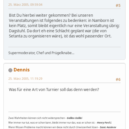
25. März 2005, 09:59:04
#5
Bist Du hierbei weiter gekommen? Bei unseren
Veranstaltungen ist folgendes zu bedenken: in Namborn ist
kein Platz, somit bleibt eigentlich nur eine Veranstaltung übrig:
Dagstuhl. Da dort eh eine Schlacht geplant war (die von
Setanta zu organisieren wäre), ist das wohl passender Ort.
Supermoderator, Chef und Prügelknabe...
Dennis
25. März 2005, 11:19:29
#6
Was für eine Art von Turnier soll das denn werden?
Zwei Wahrheiten können sich nicht widersprechen -
Galileo Galilei
Wer immer nur tut, was er schon kann, bleibt immer nur das, was er schon ist. -
Henry Ford I.
Wenn Wissen Probleme macht können wir diese nicht durch Unwissenheit lösen -
Isaac Aasimov