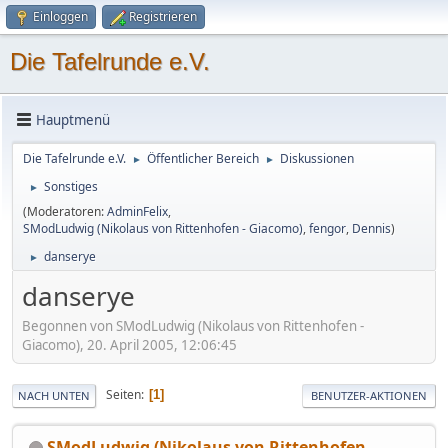
Einloggen
Registrieren
Die Tafelrunde e.V.
Hauptmenü
Die Tafelrunde e.V.
Öffentlicher Bereich
Diskussionen
►
►
Sonstiges
►
(Moderatoren:
AdminFelix
,
SModLudwig (Nikolaus von Rittenhofen - Giacomo)
,
fengor
,
Dennis
)
danserye
►
danserye
Begonnen von SModLudwig (Nikolaus von Rittenhofen -
Giacomo), 20. April 2005, 12:06:45
Seiten
1
NACH UNTEN
BENUTZER-AKTIONEN
SModLudwig (Nikolaus von Rittenhofen -