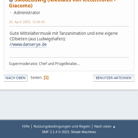
Giacomo)
Administrator
20. April 2005, 12:06:45
Gute Mittelaltermusik mit Tanzanimation und eine eigene
CDbieten (aus Ludwigshafen):
//www.danserye.de
Supermoderator, Chef und Prügelknabe...
Seiten
1
NACH OBEN
BENUTZER-AKTIONEN
|
|
Hilfe
Nutzungsbedingungen und Regeln
Nach oben ▲
,
SMF 2.1.4 © 2023
Simple Machines