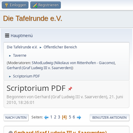
Einloggen
Registrieren
Die Tafelrunde e.V.
Hauptmenü
Die Tafelrunde e.V.
Öffentlicher Bereich
►
Taverne
►
(Moderatoren:
SModLudwig (Nikolaus von Rittenhofen - Giacomo)
,
Gerhard (Graf Ludwig III v. Saarverden)
)
Scriptorium PDF
►
Scriptorium PDF
Begonnen von Gerhard (Graf Ludwig III v. Saarverden), 21. Juni
2010, 18:26:01
1
2
3
5
6
Seiten
4
NACH UNTEN
BENUTZER-AKTIONEN
Gerhard (Graf Ludwig III v. Saarverden)