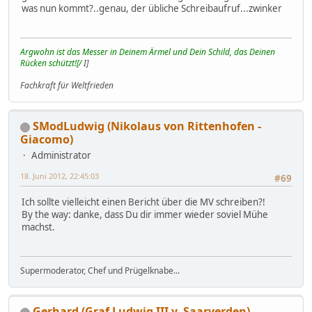
was nun kommt?..genau, der übliche Schreibaufruf...zwinker
Argwohn ist das Messer in Deinem Ärmel und Dein Schild, das Deinen
Rücken schützt![/
I]
Fachkraft für Weltfrieden
SModLudwig (Nikolaus von Rittenhofen -
Giacomo)
Administrator
18. Juni 2012, 22:45:03
#69
Ich sollte vielleicht einen Bericht über die MV schreiben?!
By the way: danke, dass Du dir immer wieder soviel Mühe
machst.
Supermoderator, Chef und Prügelknabe...
Gerhard (Graf Ludwig III v. Saarverden)