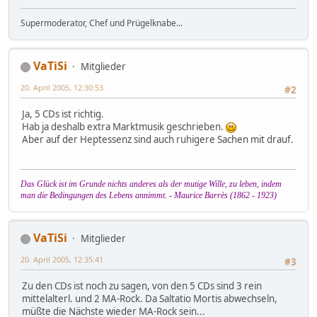
Supermoderator, Chef und Prügelknabe...
VaTiSi
Mitglieder
20. April 2005, 12:30:53
#2
Ja, 5 CDs ist richtig.
Hab ja deshalb extra Marktmusik geschrieben.
Aber auf der Heptessenz sind auch ruhigere Sachen mit drauf.
Das Glück ist im Grunde nichts anderes als der mutige Wille, zu leben, indem
man die Bedingungen des Lebens annimmt. - Maurice Barrès (1862 - 1923)
VaTiSi
Mitglieder
20. April 2005, 12:35:41
#3
Zu den CDs ist noch zu sagen, von den 5 CDs sind 3 rein
mittelalterl. und 2 MA-Rock. Da Saltatio Mortis abwechseln,
müßte die Nächste wieder MA-Rock sein...