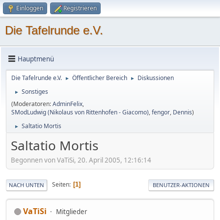
Einloggen
Registrieren
Die Tafelrunde e.V.
Hauptmenü
Die Tafelrunde e.V.
Öffentlicher Bereich
Diskussionen
►
►
Sonstiges
►
(Moderatoren:
AdminFelix
,
SModLudwig (Nikolaus von Rittenhofen - Giacomo)
,
fengor
,
Dennis
)
Saltatio Mortis
►
Saltatio Mortis
Begonnen von VaTiSi, 20. April 2005, 12:16:14
Seiten
1
NACH UNTEN
BENUTZER-AKTIONEN
VaTiSi
Mitglieder