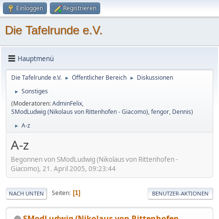
Einloggen
Registrieren
Die Tafelrunde e.V.
Hauptmenü
Die Tafelrunde e.V.
Öffentlicher Bereich
Diskussionen
►
►
Sonstiges
►
(Moderatoren:
AdminFelix
,
SModLudwig (Nikolaus von Rittenhofen - Giacomo)
,
fengor
,
Dennis
)
A-z
►
A-z
Begonnen von SModLudwig (Nikolaus von Rittenhofen -
Giacomo), 21. April 2005, 09:23:44
Seiten
1
NACH UNTEN
BENUTZER-AKTIONEN
SModLudwig (Nikolaus von Rittenhofen -