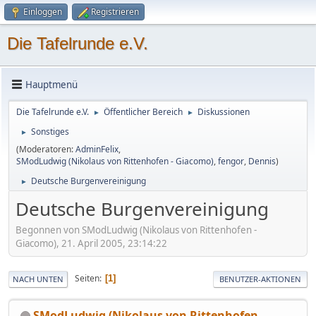
Einloggen
Registrieren
Die Tafelrunde e.V.
Hauptmenü
Die Tafelrunde e.V.
Öffentlicher Bereich
Diskussionen
►
►
Sonstiges
►
(Moderatoren:
AdminFelix
,
SModLudwig (Nikolaus von Rittenhofen - Giacomo)
,
fengor
,
Dennis
)
Deutsche Burgenvereinigung
►
Deutsche Burgenvereinigung
Begonnen von SModLudwig (Nikolaus von Rittenhofen -
Giacomo), 21. April 2005, 23:14:22
Seiten
1
NACH UNTEN
BENUTZER-AKTIONEN
SModLudwig (Nikolaus von Rittenhofen -