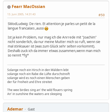
Fearr MacOssian
13. Juni 2005, 14:31:43
#50
SModLudwig: De rien. Et attention:je parles un petit de la
langue francaises ,aussi
Ist ja kein Problem, nur mag ich die Anrrede mit "Joachim"
nicht sonderlich, da nur meine Mutter mich so ruft, wenn sie
mal stinksauer ist (was zum Glück sehr selten vorkommt).
Deshalb zuck ich da immer etwas zusammen,wenn man mich
so nennt *fg*
Solange noch ein Hirsch in den Wäldern lebt
solange noch ein Rabe die Lüfte durschstreift
solange wird es noch einen Menschen geben
der für Freiheit und Ehre streitet
The wee birdies sing an' the wild flouers spring
An' in sunshine the waters are sleeping
Ademar
Gast