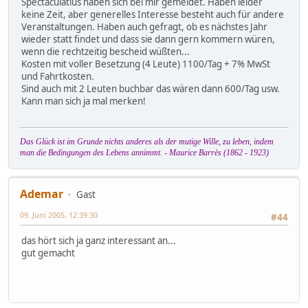
Spectaculatius haben sich bei mir gemeldet. Haben leider
keine Zeit, aber generelles Interesse besteht auch für andere
Veranstaltungen. Haben auch gefragt, ob es nächstes Jahr
wieder statt findet und dass sie dann gern kommern würen,
wenn die rechtzeitig bescheid wüßten...
Kosten mit voller Besetzung (4 Leute) 1100/Tag + 7% MwSt
und Fahrtkosten.
Sind auch mit 2 Leuten buchbar das wären dann 600/Tag usw.
Kann man sich ja mal merken!
Das Glück ist im Grunde nichts anderes als der mutige Wille, zu leben, indem
man die Bedingungen des Lebens annimmt. - Maurice Barrès (1862 - 1923)
Ademar
Gast
09. Juni 2005, 12:39:30
#44
das hört sich ja ganz interessant an...
gut gemacht