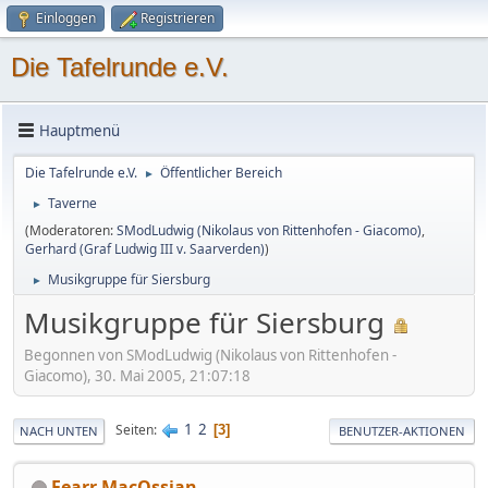
Einloggen
Registrieren
Die Tafelrunde e.V.
Hauptmenü
Die Tafelrunde e.V.
Öffentlicher Bereich
►
Taverne
►
(Moderatoren:
SModLudwig (Nikolaus von Rittenhofen - Giacomo)
,
Gerhard (Graf Ludwig III v. Saarverden)
)
Musikgruppe für Siersburg
►
Musikgruppe für Siersburg
Begonnen von SModLudwig (Nikolaus von Rittenhofen -
Giacomo), 30. Mai 2005, 21:07:18
1
2
Seiten
3
NACH UNTEN
BENUTZER-AKTIONEN
Fearr MacOssian