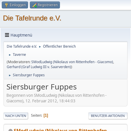
Einloggen
Registrieren
Die Tafelrunde e.V.
Hauptmenü
Die Tafelrunde e.V.
Öffentlicher Bereich
►
Taverne
►
(Moderatoren:
SModLudwig (Nikolaus von Rittenhofen - Giacomo)
,
Gerhard (Graf Ludwig III v. Saarverden)
)
Siersburger Fuppes
►
Siersburger Fuppes
Begonnen von SModLudwig (Nikolaus von Rittenhofen -
Giacomo), 12. Februar 2012, 18:44:03
Seiten
1
NACH UNTEN
BENUTZER-AKTIONEN
SModLudwig (Nikolaus von Rittenhofen -