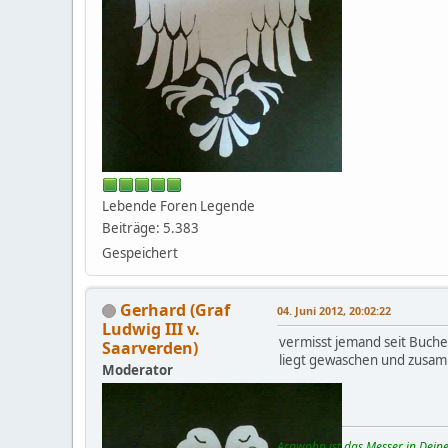
Lebende Foren Legende
Beiträge: 5.383
Gespeichert
Gerhard (Graf
04. Juni 2012, 20:02:22
Ludwig III v.
vermisst jemand seit Buche
Saarverden)
liegt gewaschen und zusam
Moderator
Argwohn ist das Messer in Deine