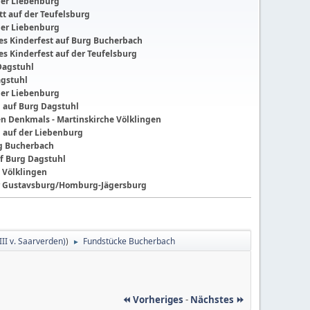
der Liebenburg
t auf der Teufelsburg
der Liebenburg
ches Kinderfest auf Burg Bucherbach
hes Kinderfest auf der Teufelsburg
Dagstuhl
agstuhl
der Liebenburg
g auf Burg Dagstuhl
nen Denkmals - Martinskirche Völklingen
g auf der Liebenburg
ng Bucherbach
f Burg Dagstuhl
 Völklingen
der Gustavsburg/Homburg-Jägersburg
II v. Saarverden)
)
Fundstücke Bucherbach
►
⏪ Vorheriges
-
Nächstes ⏩