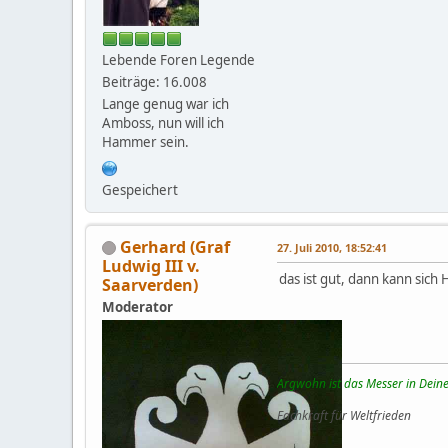
Lebende Foren Legende
Beiträge: 16.008
Lange genug war ich
Amboss, nun will ich
Hammer sein.
Gespeichert
Gerhard (Graf
27. Juli 2010, 18:52:41
Ludwig III v.
das ist gut, dann kann sic
Saarverden)
Moderator
Argwohn ist das Messer in Deine
Fachkraft für Weltfrieden