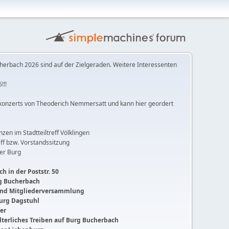
herbach 2026 sind auf der Zielgeraden. Weitere Interessenten
!!!
konzerts von Theoderich Nemmersatt und kann hier geordert
anzen im Stadtteiltreff Völklingen
ff bzw. Vorstandssitzung
der Burg
h in der Poststr. 50
ng Bucherbach
 und Mitgliederversammlung
Burg Dagstuhl
ger
lalterliches Treiben auf Burg Bucherbach