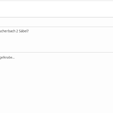
Bucherbach 2 Säbel?
elknabe...