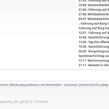
31.05.: Führung auf 
19.06. Sommerbanket
21.06.: Führung auf 
21.06: Mittelalterli
05.07: Mittelalterlic
.: Führung auf Burg 
Führung auf Burg D
12.07.: Führung auf 
14.08.: Nachtführun
13.09.: Tag des offe
19.09.: Nachtführun
26.09.: Burgreinigu
Spielenachmittag au
13.11. Martinsumzug
21.11.: Bankett in 
toren:
SModLudwig (Nikolaus von Rittenhofen - Giacomo)
,
Gerhard (Graf Ludwig I
acomo), 08. Juli 2010, 18:44:43