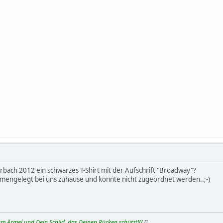
rbach 2012 ein schwarzes T-Shirt mit der Aufschrift "Broadway"?
mengelegt bei uns zuhause und konnte nicht zugeordnet werden..;-)
m Ärmel und Dein Schild, das Deinen Rücken schützt![/
I]