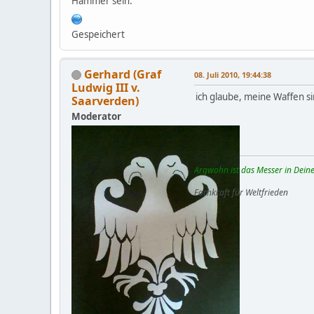
Hammer sein.
Gespeichert
Gerhard (Graf
08. Juli 2010, 19:44:38
Ludwig III v.
ich glaube, meine Waffen si
Saarverden)
Moderator
Argwohn ist das Messer in Deine
Fachkraft für Weltfrieden