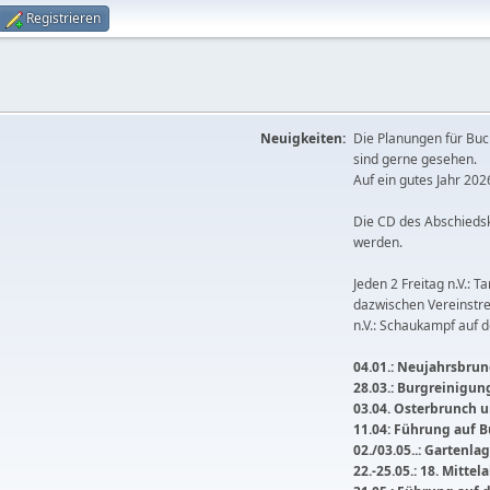
Registrieren
Neuigkeiten:
Die Planungen für Buc
sind gerne gesehen.
Auf ein gutes Jahr 2026
Die CD des Abschieds
werden.
Jeden 2 Freitag n.V.: T
dazwischen Vereinstre
n.V.: Schaukampf auf 
04.01.: Neujahrsbrunc
28.03.: Burgreinigu
03.04. Osterbrunch
11.04: Führung auf 
02./03.05..: Gartenla
22.-25.05.: 18. Mitte