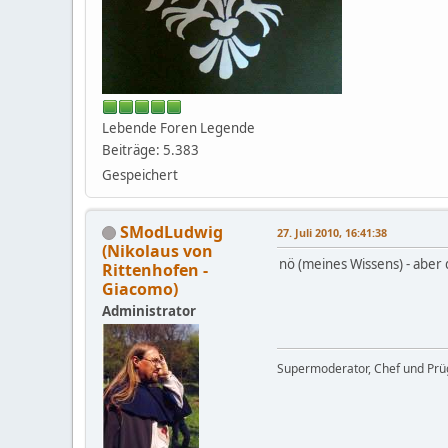
Lebende Foren Legende
Beiträge: 5.383
Gespeichert
SModLudwig
27. Juli 2010, 16:41:38
(Nikolaus von
nö (meines Wissens) - aber d
Rittenhofen -
Giacomo)
Administrator
Supermoderator, Chef und Prüg