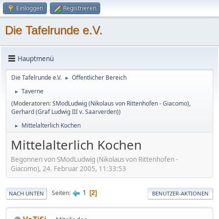
Einloggen
Registrieren
Die Tafelrunde e.V.
Hauptmenü
Die Tafelrunde e.V.
Öffentlicher Bereich
►
Taverne
►
(Moderatoren:
SModLudwig (Nikolaus von Rittenhofen - Giacomo)
,
Gerhard (Graf Ludwig III v. Saarverden)
)
Mittelalterlich Kochen
►
Mittelalterlich Kochen
Begonnen von SModLudwig (Nikolaus von Rittenhofen -
Giacomo), 24. Februar 2005, 11:33:53
1
Seiten
2
NACH UNTEN
BENUTZER-AKTIONEN