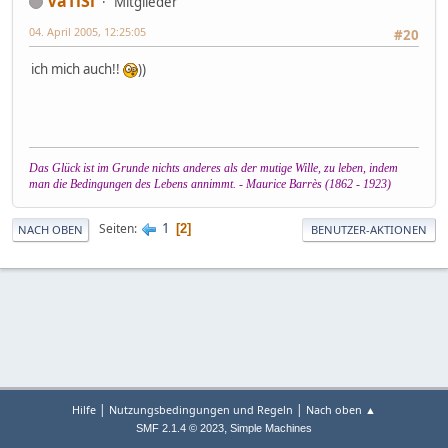
VaTiSi
Mitglieder
04. April 2005, 12:25:05
#20
ich mich auch!!
))
Das Glück ist im Grunde nichts anderes als der mutige Wille, zu leben, indem
man die Bedingungen des Lebens annimmt. - Maurice Barrès (1862 - 1923)
1
Seiten
2
NACH OBEN
BENUTZER-AKTIONEN
|
|
Hilfe
Nutzungsbedingungen und Regeln
Nach oben ▲
,
SMF 2.1.4 © 2023
Simple Machines