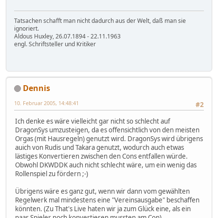
Tatsachen schafft man nicht dadurch aus der Welt, daß man sie
ignoriert.
Aldous Huxley, 26.07.1894 - 22.11.1963
engl. Schriftsteller und Kritiker
Dennis
10. Februar 2005, 14:48:41
#2
Ich denke es wäre vielleicht gar nicht so schlecht auf
DragonSys umzusteigen, da es offensichtlich von den meisten
Orgas (mit Hausregeln) genutzt wird. DragonSys wird übrigens
auich von Rudis und Takara genutzt, wodurch auch etwas
lästiges Konvertieren zwischen den Cons entfallen würde.
Obwohl DKWDDK auch nicht schlecht wäre, um ein wenig das
Rollenspiel zu fördern ;-)
Übrigens wäre es ganz gut, wenn wir dann vom gewählten
Regelwerk mal mindestens eine "Vereinsausgabe" beschaffen
könnten. (Zu That's Live haten wir ja zum Glück eine, als ein
paar Spieler noch konvertieren mussten am Con).