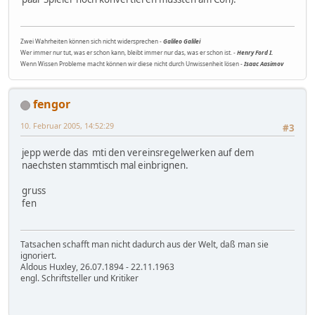
Zwei Wahrheiten können sich nicht widersprechen -
Galileo Galilei
Wer immer nur tut, was er schon kann, bleibt immer nur das, was er schon ist. -
Henry Ford I.
Wenn Wissen Probleme macht können wir diese nicht durch Unwissenheit lösen -
Isaac Aasimov
fengor
10. Februar 2005, 14:52:29
#3
jepp werde das mti den vereinsregelwerken auf dem
naechsten stammtisch mal einbrignen.
gruss
fen
Tatsachen schafft man nicht dadurch aus der Welt, daß man sie
ignoriert.
Aldous Huxley, 26.07.1894 - 22.11.1963
engl. Schriftsteller und Kritiker