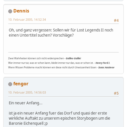
Dennis
10. Februar 2005, 14:52:34
#4
Oh, und ganz vergessen: Sollen wir für Lost Legends II noch
einen Untertitel suchen? Vorschläge?
Zwei Wahrheiten können sich nicht widersprechen -
Galileo Galilei
Wer immer nur tut, was er schon kann, bleibt immer nur das, was er schon ist. -
Henry Ford I.
Wenn Wissen Probleme macht können wir diese nicht durch Unwissenheit lösen -
Isaac Aasimov
fengor
10. Februar 2005, 14:56:03
#5
Ein neuer Anfang...
ist ja ein neuer Anfang fuer das Dorf und quasi der erste
wirkliche Auftakt zu unserem epischen Storybogen um die
Baronie Eichenquell ;p