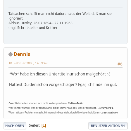
Tatsachen schafft man nicht dadurch aus der Welt, daß man sie
ignoriert.
Aldous Huxley, 26.07.1894 - 22.11.1963
engl. Schriftsteller und Kritiker
Dennis
10. Februar 2005, 14:59:49
#6
*Wo* habe ich diesen Untertitel nur schon mal gehört ;-)
Hattest Du den schon vorgeschlagen? Egal, ich finde ihn gut.
Zwei Wahrheiten können sich nicht widersprechen -
Galileo Galilei
Wer immer nur tut, was er schon kann, bleibt immer nur das, was er schon ist. -
Henry Ford I.
Wenn Wissen Probleme macht können wir diese nicht durch Unwissenheit lösen -
Isaac Aasimov
Seiten
1
NACH OBEN
BENUTZER-AKTIONEN