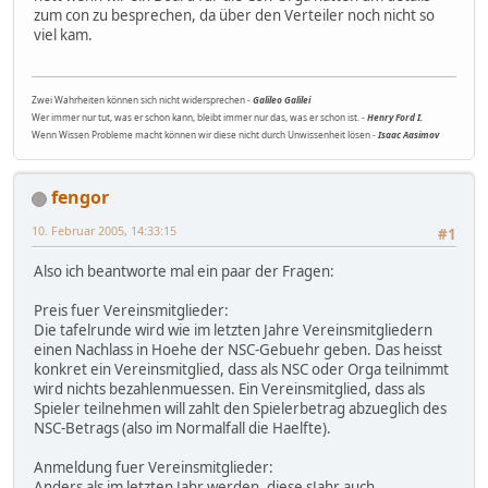
zum con zu besprechen, da über den Verteiler noch nicht so
viel kam.
Zwei Wahrheiten können sich nicht widersprechen -
Galileo Galilei
Wer immer nur tut, was er schon kann, bleibt immer nur das, was er schon ist. -
Henry Ford I.
Wenn Wissen Probleme macht können wir diese nicht durch Unwissenheit lösen -
Isaac Aasimov
fengor
10. Februar 2005, 14:33:15
#1
Also ich beantworte mal ein paar der Fragen:
Preis fuer Vereinsmitglieder:
Die tafelrunde wird wie im letzten Jahre Vereinsmitgliedern
einen Nachlass in Hoehe der NSC-Gebuehr geben. Das heisst
konkret ein Vereinsmitglied, dass als NSC oder Orga teilnimmt
wird nichts bezahlenmuessen. Ein Vereinsmitglied, dass als
Spieler teilnehmen will zahlt den Spielerbetrag abzueglich des
NSC-Betrags (also im Normalfall die Haelfte).
Anmeldung fuer Vereinsmitglieder:
Anders als im letzten Jahr werden, diese sJahr auch