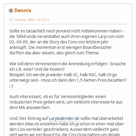
Dennis
10. Februar 2005, 14:22:51
Sollte es tatsächlich noch jemand nicht mitbekommen haben -
die Tafelrunde veranstaltet auch ihren eigenen Larp-con vom
02.-04.09, der an die Story des Cons von letztem Jahr
anknüpft. Die momentan erst wenigen Boardbesucher
dürften das aber wissen, also gleich zum Thema:
Wie soll denn Vereinsintern die Anmeldung erfolgen - brauche
ich z.B. eine? Und die Kosten?
Beispiel: Ich werde ja wieder Halb SC, halb NSC, halb Orga
unterwegs sein - muss ich dann den 1,5-fachen Preis bezahlen?
;-)
Auch interessant, ob es für Vereinsmitglieder einen
reduzierten Preis geben wird, um vielleicht interessierte aus
dem MA anzuwerben.
Und: Der Eintrag auf
Larpkalender.de
sollte mal überarbeitet
werden (Was im einzelnen habe ich ja schon in einer mail über
den Con-verteiler geschrieben). Ausserdem vielleicht ganz
nett wenn wir ein Board für die Con-Orga hätten um details