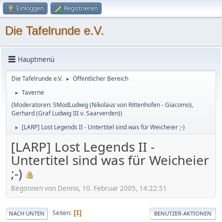
Einloggen
Registrieren
Die Tafelrunde e.V.
Hauptmenü
Die Tafelrunde e.V.
Öffentlicher Bereich
►
Taverne
►
(Moderatoren:
SModLudwig (Nikolaus von Rittenhofen - Giacomo)
,
Gerhard (Graf Ludwig III v. Saarverden)
)
[LARP] Lost Legends II - Untertitel sind was für Weicheier ;-)
►
[LARP] Lost Legends II -
Untertitel sind was für Weicheier
;-)
Begonnen von Dennis, 10. Februar 2005, 14:22:51
Seiten
1
NACH UNTEN
BENUTZER-AKTIONEN