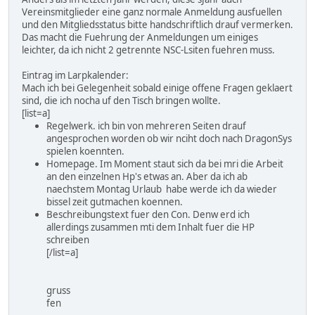
Vereinsmitglieder eine ganz normale Anmeldung ausfuellen
und den Mitgliedsstatus bitte handschriftlich drauf vermerken.
Das macht die Fuehrung der Anmeldungen um einiges
leichter, da ich nicht 2 getrennte NSC-Lsiten fuehren muss.
Eintrag im Larpkalender:
Mach ich bei Gelegenheit sobald einige offene Fragen geklaert
sind, die ich nocha uf den Tisch bringen wollte.
[list=a]
Regelwerk. ich bin von mehreren Seiten drauf
angesprochen worden ob wir nciht doch nach DragonSys
spielen koennten.
Homepage. Im Moment staut sich da bei mri die Arbeit
an den einzelnen Hp's etwas an. Aber da ich ab
naechstem Montag Urlaub habe werde ich da wieder
bissel zeit gutmachen koennen.
Beschreibungstext fuer den Con. Denw erd ich
allerdings zusammen mti dem Inhalt fuer die HP
schreiben
[/list=a]
gruss
fen