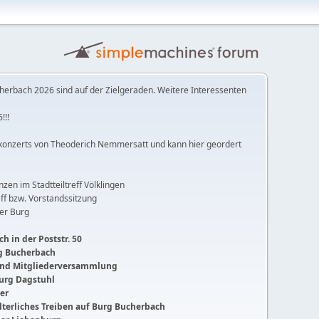
herbach 2026 sind auf der Zielgeraden. Weitere Interessenten
!!!
konzerts von Theoderich Nemmersatt und kann hier geordert
anzen im Stadtteiltreff Völklingen
ff bzw. Vorstandssitzung
der Burg
h in der Poststr. 50
ng Bucherbach
 und Mitgliederversammlung
Burg Dagstuhl
ger
lalterliches Treiben auf Burg Bucherbach