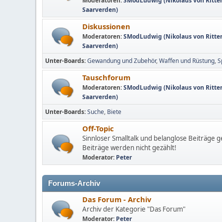
Moderatoren:
SModLudwig (Nikolaus von Ritte
Saarverden)
Diskussionen
Moderatoren:
SModLudwig (Nikolaus von Ritte
Saarverden)
Unter-Boards
Gewandung und Zubehör
Waffen und Rüstung
S
Tauschforum
Moderatoren:
SModLudwig (Nikolaus von Ritte
Saarverden)
Unter-Boards
Suche
Biete
Off-Topic
Sinnloser Smalltalk und belanglose Beiträge g
Beiträge werden nicht gezählt!
Moderator:
Peter
Forums-Archiv
Das Forum - Archiv
Archiv der Kategorie "Das Forum"
Moderator:
Peter