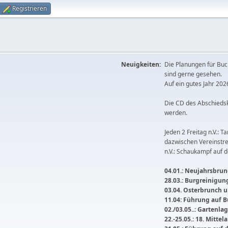
Registrieren
Neuigkeiten:
Die Planungen für Buc
sind gerne gesehen.
Auf ein gutes Jahr 2026
Die CD des Abschieds
werden.
Jeden 2 Freitag n.V.: T
dazwischen Vereinstre
n.V.: Schaukampf auf 
04.01.: Neujahrsbrunc
28.03.: Burgreinigu
03.04. Osterbrunch
11.04: Führung auf 
02./03.05..: Gartenla
22.-25.05.: 18. Mitte