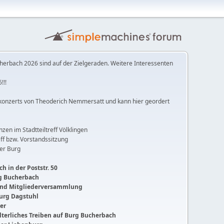
herbach 2026 sind auf der Zielgeraden. Weitere Interessenten
!!!
konzerts von Theoderich Nemmersatt und kann hier geordert
anzen im Stadtteiltreff Völklingen
ff bzw. Vorstandssitzung
der Burg
h in der Poststr. 50
ng Bucherbach
 und Mitgliederversammlung
Burg Dagstuhl
ger
lalterliches Treiben auf Burg Bucherbach