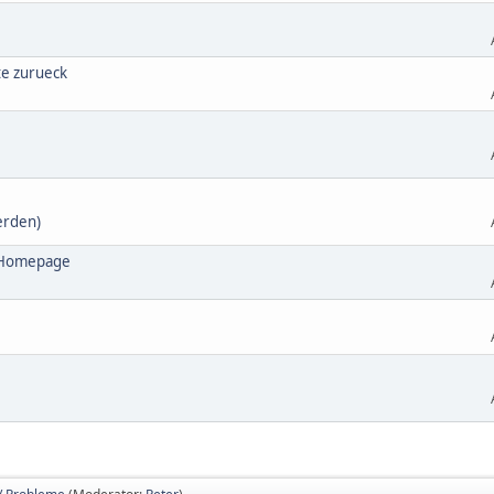
te zurueck
erden)
e Homepage