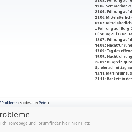
31.05.: Führung auf 
19.06. Sommerbanket
21.06.: Führung auf 
21.06: Mittelalterli
05.07: Mittelalterlic
.: Führung auf Burg 
Führung auf Burg D
12.07.: Führung auf 
14.08.: Nachtführun
13.09.: Tag des offe
19.09.: Nachtführun
26.09.: Burgreinigu
Spielenachmittag au
13.11. Martinsumzug
21.11.: Bankett in 
/ Probleme
(Moderator:
Peter
)
Probleme
ich Homepage und Forum finden hier ihren Platz