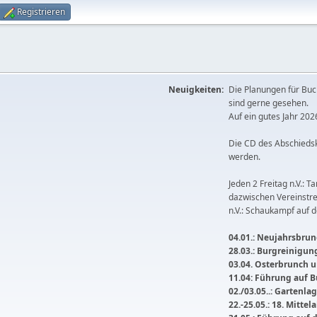
Registrieren
Neuigkeiten:
Die Planungen für Buc
sind gerne gesehen.
Auf ein gutes Jahr 2026
Die CD des Abschieds
werden.
Jeden 2 Freitag n.V.: T
dazwischen Vereinstre
n.V.: Schaukampf auf 
04.01.: Neujahrsbrunc
28.03.: Burgreinigu
03.04. Osterbrunch
11.04: Führung auf 
02./03.05..: Gartenla
22.-25.05.: 18. Mitte