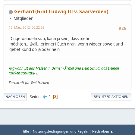
Gerhard (Graf Ludwig III v. Saarverden)
Mitglieder
16. März 2012, 00:22:32
#26
Dinge wandeln sich, kann ja sein, dass mehr
möchten...@all...erinnert Euch dran, wenn wieder soweit und
gebet Kund ob ja oder nein
Argwohn ist das Messer in Deinem Ärmel und Dein Schild, das Deinen
Rücken schützt![/
I]
Fachkraft für Weltfrieden
1
Seiten
2
NACH OBEN
BENUTZER-AKTIONEN
|
|
Hilfe
Nutzungsbedingungen und Regeln
Nach oben ▲