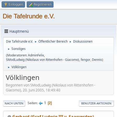
Einloggen
Registrieren
Die Tafelrunde e.V.
Hauptmenü
Die Tafelrunde e.V.
Öffentlicher Bereich
Diskussionen
►
►
Sonstiges
►
(Moderatoren:
AdminFelix
,
SModLudwig (Nikolaus von Rittenhofen - Giacomo)
,
fengor
,
Dennis
)
Völklingen
►
Völklingen
Begonnen von SModLudwig (Nikolaus von Rittenhofen -
Giacomo), 20. Juni 2005, 18:49:40
1
Seiten
2
NACH UNTEN
BENUTZER-AKTIONEN
Gerhard (Graf Ludwig III v. Saarverden)