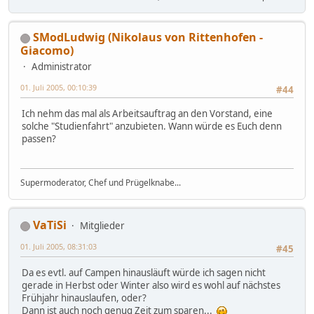
SModLudwig (Nikolaus von Rittenhofen -
Giacomo)
Administrator
01. Juli 2005, 00:10:39
#44
Ich nehm das mal als Arbeitsauftrag an den Vorstand, eine
solche "Studienfahrt" anzubieten. Wann würde es Euch denn
passen?
Supermoderator, Chef und Prügelknabe...
VaTiSi
Mitglieder
01. Juli 2005, 08:31:03
#45
Da es evtl. auf Campen hinausläuft würde ich sagen nicht
gerade in Herbst oder Winter also wird es wohl auf nächstes
Frühjahr hinauslaufen, oder?
Dann ist auch noch genug Zeit zum sparen...