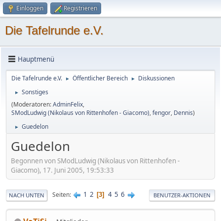
Einloggen
Registrieren
Die Tafelrunde e.V.
Hauptmenü
Die Tafelrunde e.V.
Öffentlicher Bereich
Diskussionen
►
►
Sonstiges
►
(Moderatoren:
AdminFelix
,
SModLudwig (Nikolaus von Rittenhofen - Giacomo)
,
fengor
,
Dennis
)
Guedelon
►
Guedelon
Begonnen von SModLudwig (Nikolaus von Rittenhofen -
Giacomo), 17. Juni 2005, 19:53:33
1
2
4
5
6
Seiten
3
NACH UNTEN
BENUTZER-AKTIONEN