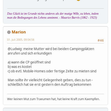
Das Glück ist im Grunde nichts anderes als der mutige Wille, zu leben, indem
man die Bedingungen des Lebens annimmt. - Maurice Barrès (1862 - 1923)
Marion
01. Juli 2005, 09:04:58
#46
@Ludwig: meine Mutter wird bei beiden Campingplätzen
anrufen und sich erkundigen
a) wann die CP geöffnet sind
b) was es kostet
c) ob evtl. Mobile-Homes oder fertige Zelte zu mieten sind
Man sollte ihr vielleicht Gelegenheit geben, dies zu tun -
schließlich hat sie erst gestern den Auftrag bekommen
Wer keinen Mut zum Traeumen hat, hat keine Kraft zum Kaempfen.