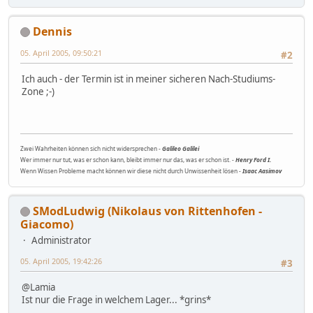
Dennis
05. April 2005, 09:50:21
#2
Ich auch - der Termin ist in meiner sicheren Nach-Studiums-
Zone ;-)
Zwei Wahrheiten können sich nicht widersprechen -
Galileo Galilei
Wer immer nur tut, was er schon kann, bleibt immer nur das, was er schon ist. -
Henry Ford I.
Wenn Wissen Probleme macht können wir diese nicht durch Unwissenheit lösen -
Isaac Aasimov
SModLudwig (Nikolaus von Rittenhofen -
Giacomo)
Administrator
05. April 2005, 19:42:26
#3
@Lamia
Ist nur die Frage in welchem Lager... *grins*