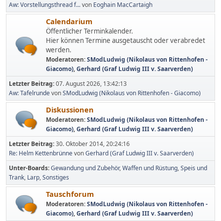
Aw: Vorstellungsthread f...
von
Eoghain MacCartaigh
Calendarium
Öffentlicher Terminkalender.
Hier können Termine ausgetauscht oder verabredet
werden.
Moderatoren:
SModLudwig (Nikolaus von Rittenhofen -
Giacomo)
,
Gerhard (Graf Ludwig III v. Saarverden)
Letzter Beitrag:
07. August 2026, 13:42:13
Aw: Tafelrunde
von
SModLudwig (Nikolaus von Rittenhofen - Giacomo)
Diskussionen
Moderatoren:
SModLudwig (Nikolaus von Rittenhofen -
Giacomo)
,
Gerhard (Graf Ludwig III v. Saarverden)
Letzter Beitrag:
30. Oktober 2014, 20:24:16
Re: Helm Kettenbrünne
von
Gerhard (Graf Ludwig III v. Saarverden)
Unter-Boards
Gewandung und Zubehör
Waffen und Rüstung
Speis und
Trank
Larp
Sonstiges
Tauschforum
Moderatoren:
SModLudwig (Nikolaus von Rittenhofen -
Giacomo)
,
Gerhard (Graf Ludwig III v. Saarverden)