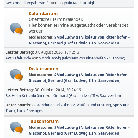
Aw: Vorstellungsthread f...
von
Eoghain MacCartaigh
Calendarium
Öffentlicher Terminkalender.
Hier können Termine ausgetauscht oder verabredet
werden.
Moderatoren:
SModLudwig (Nikolaus von Rittenhofen -
Giacomo)
,
Gerhard (Graf Ludwig III v. Saarverden)
Letzter Beitrag:
07. August 2026, 13:42:13
Aw: Tafelrunde
von
SModLudwig (Nikolaus von Rittenhofen - Giacomo)
Diskussionen
Moderatoren:
SModLudwig (Nikolaus von Rittenhofen -
Giacomo)
,
Gerhard (Graf Ludwig III v. Saarverden)
Letzter Beitrag:
30. Oktober 2014, 20:24:16
Re: Helm Kettenbrünne
von
Gerhard (Graf Ludwig III v. Saarverden)
Unter-Boards
Gewandung und Zubehör
Waffen und Rüstung
Speis und
Trank
Larp
Sonstiges
Tauschforum
Moderatoren:
SModLudwig (Nikolaus von Rittenhofen -
Giacomo)
,
Gerhard (Graf Ludwig III v. Saarverden)