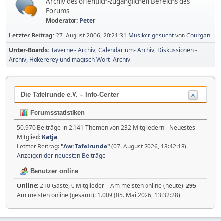
Archiv des öffentlich-zugänglichen Bereichs des
Forums
Moderator:
Peter
Letzter Beitrag:
27. August 2006, 20:21:31
Musiker gesucht
von
Courgan
Unter-Boards
Taverne - Archiv
Calendarium- Archiv
Diskussionen -
Archiv
Hökererey und magisch Wort- Archiv
Die Tafelrunde e.V. – Info-Center
Forumsstatistiken
50.970 Beiträge in 2.141 Themen von 232 Mitgliedern - Neuestes
Mitglied:
Katja
Letzter Beitrag:
"
Aw: Tafelrunde
"
(07. August 2026, 13:42:13)
Anzeigen der neuesten Beiträge
Benutzer online
Online:
210 Gäste, 0 Mitglieder - Am meisten online (heute):
295
-
Am meisten online (gesamt): 1.009 (05. Mai 2026, 13:32:28)