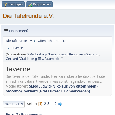
Einloggen
Registrieren
Die Tafelrunde e.V.
Hauptmenü
Die Tafelrunde e.V.
Öffentlicher Bereich
►
Taverne
►
(Moderatoren:
SModLudwig (Nikolaus von Rittenhofen - Giacomo)
,
Gerhard (Graf Ludwig III v. Saarverden)
)
Taverne
Die Taverne der Tafelrunde. Hier kann über alles diskutiert oder
einfach nur palavert werden, was sonst nirgendwo reinpasst.
Moderatoren:
SModLudwig (Nikolaus von Rittenhofen -
Giacomo)
,
Gerhard (Graf Ludwig III v. Saarverden)
.
2
3
...
9
Seiten
1
NACH UNTEN
Betreff
/
Begonnen von