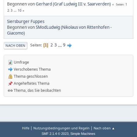
Begonnen von
Gerhard (Graf Ludwig III v. Saarverden)
1
Seiten
2
3
...
10
Siersburger Fuppes
Begonnen von
SModLudwig (Nikolaus von Rittenhofen -
Giacomo)
2
3
...
9
Seiten
1
NACH OBEN
Umfrage
Verschobenes Thema
Thema geschlossen
Angeheftetes Thema
Thema, das Sie beobachten
|
|
Hilfe
Nutzungsbedingungen und Regeln
Nach oben ▲
,
SMF 2.1.4 © 2023
Simple Machines