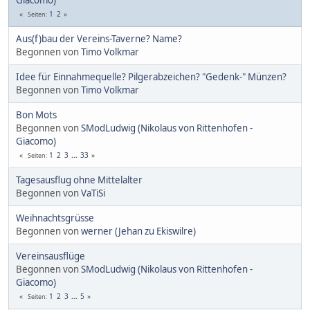
1
2
Seiten
Aus(f)bau der Vereins-Taverne? Name?
Begonnen von
Timo Volkmar
Idee für Einnahmequelle? Pilgerabzeichen? "Gedenk-" Münzen?
Begonnen von
Timo Volkmar
Bon Mots
Begonnen von
SModLudwig (Nikolaus von Rittenhofen -
Giacomo)
1
2
3
...
33
Seiten
Tagesausflug ohne Mittelalter
Begonnen von
VaTiSi
Weihnachtsgrüsse
Begonnen von
werner (Jehan zu Ekiswilre)
Vereinsausflüge
Begonnen von
SModLudwig (Nikolaus von Rittenhofen -
Giacomo)
1
2
3
...
5
Seiten