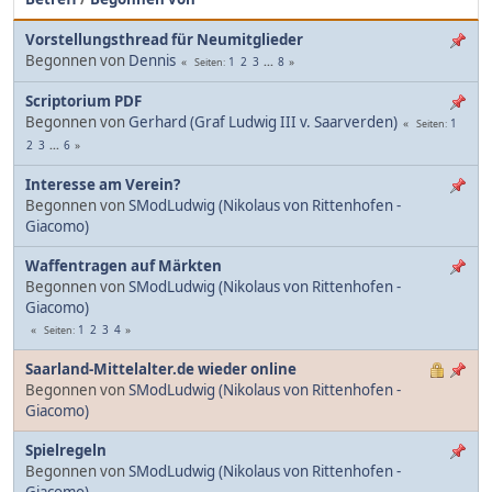
Vorstellungsthread für Neumitglieder
Begonnen von
Dennis
1
2
3
...
8
Seiten
Scriptorium PDF
Begonnen von
Gerhard (Graf Ludwig III v. Saarverden)
1
Seiten
2
3
...
6
Interesse am Verein?
Begonnen von
SModLudwig (Nikolaus von Rittenhofen -
Giacomo)
Waffentragen auf Märkten
Begonnen von
SModLudwig (Nikolaus von Rittenhofen -
Giacomo)
1
2
3
4
Seiten
Saarland-Mittelalter.de wieder online
Begonnen von
SModLudwig (Nikolaus von Rittenhofen -
Giacomo)
Spielregeln
Begonnen von
SModLudwig (Nikolaus von Rittenhofen -
Giacomo)