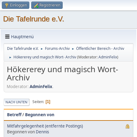
Einloggen
Registrieren
Die Tafelrunde e.V.
Hauptmenü
Die Tafelrunde e.V.
Forums-Archiv
Öffentlicher Bereich - Archiv
►
►
Hökererey und magisch Wort- Archiv
(Moderator:
AdminFelix
)
►
Hökererey und magisch Wort-
Archiv
Moderator:
AdminFelix
.
Seiten
1
NACH UNTEN
Betreff
/
Begonnen von
Mitfahrgelegenheit (entfernte Postings)
Begonnen von
Dennis