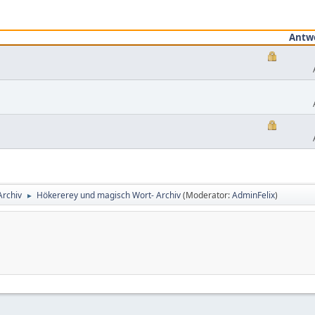
Antw
Archiv
Hökererey und magisch Wort- Archiv
(Moderator:
AdminFelix
)
►