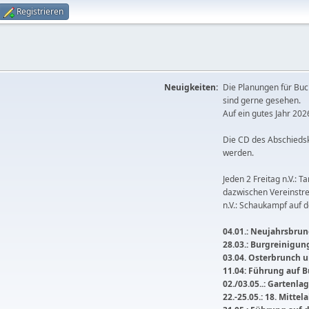
Registrieren
Neuigkeiten:
Die Planungen für Buc
sind gerne gesehen.
Auf ein gutes Jahr 2026
Die CD des Abschieds
werden.
Jeden 2 Freitag n.V.: T
dazwischen Vereinstre
n.V.: Schaukampf auf 
04.01.: Neujahrsbrunc
28.03.: Burgreinigu
03.04. Osterbrunch
11.04: Führung auf 
02./03.05..: Gartenla
22.-25.05.: 18. Mitte