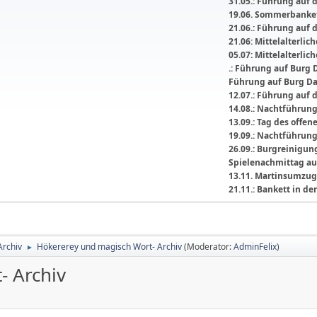
31.05.: Führung auf 
19.06. Sommerbanket
21.06.: Führung auf 
21.06: Mittelalterli
05.07: Mittelalterlic
.: Führung auf Burg 
Führung auf Burg D
12.07.: Führung auf 
14.08.: Nachtführun
13.09.: Tag des offe
19.09.: Nachtführun
26.09.: Burgreinigu
Spielenachmittag au
13.11. Martinsumzug
21.11.: Bankett in 
Archiv
Hökererey und magisch Wort- Archiv
(Moderator:
AdminFelix
)
►
- Archiv