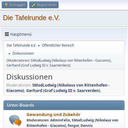
Einloggen
Registrieren
Die Tafelrunde e.V.
Hauptmenü
Die Tafelrunde e.V.
Öffentlicher Bereich
►
Diskussionen
►
(Moderatoren:
SModLudwig (Nikolaus von Rittenhofen - Giacomo)
,
Gerhard (Graf Ludwig III v. Saarverden)
)
Diskussionen
Moderatoren:
SModLudwig (Nikolaus von Rittenhofen -
Giacomo)
,
Gerhard (Graf Ludwig III v. Saarverden)
.
Unter-Boards
Gewandung und Zubehör
Moderatoren:
AdminFelix
,
SModLudwig (Nikolaus von
Rittenhofen - Giacomo)
,
fengor
,
Dennis