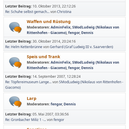
Letzter Beitrag:
10. Oktober 2013, 22:12:26
Re: Schuhe selbst gemach...
von
Christina
Waffen und Rüstung
Moderatoren:
AdminFelix
,
SModLudwig (Nikolaus von
Rittenhofen - Giacomo)
,
fengor
,
Dennis
Letzter Beitrag:
30. Oktober 2014, 20:24:16
Re: Helm Kettenbrünne
von
Gerhard (Graf Ludwig III v. Saarverden)
Speis und Trank
Moderatoren:
AdminFelix
,
SModLudwig (Nikolaus von
Rittenhofen - Giacomo)
,
fengor
,
Dennis
Letzter Beitrag:
14. September 2007, 12:28:24
Re: Töpfereimuseum Lange...
von
SModLudwig (Nikolaus von Rittenhofen -
Giacomo)
Larp
Moderatoren:
fengor
,
Dennis
Letzter Beitrag:
05. Mai 2007, 03:36:56
Re: Gronbacher Miliz 1 -...
von
fengor