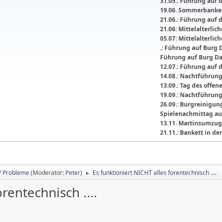
31.05.: Führung auf 
19.06. Sommerbanket
21.06.: Führung auf 
21.06: Mittelalterli
05.07: Mittelalterlic
.: Führung auf Burg 
Führung auf Burg D
12.07.: Führung auf 
14.08.: Nachtführun
13.09.: Tag des offe
19.09.: Nachtführun
26.09.: Burgreinigu
Spielenachmittag au
13.11. Martinsumzug
21.11.: Bankett in 
/ Probleme
(Moderator:
Peter
)
Es funktioniert NICHT alles forentechnisch ....
►
rentechnisch ....