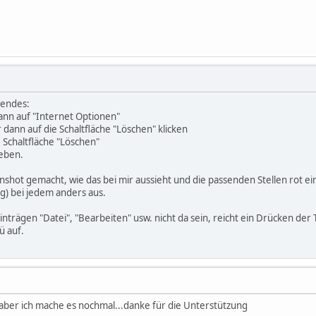
gendes:
dann auf "Internet Optionen"
dann auf die Schaltfläche "Löschen" klicken
 Schaltfläche "Löschen"
heben.
nshot gemacht, wie das bei mir aussieht und die passenden Stellen rot ei
g) bei jedem anders aus.
inträgen "Datei", "Bearbeiten" usw. nicht da sein, reicht ein Drücken d
ü auf.
 aber ich mache es nochmal...danke für die Unterstützung