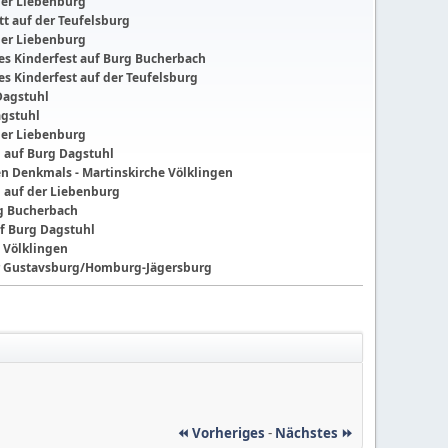
der Liebenburg
t auf der Teufelsburg
der Liebenburg
ches Kinderfest auf Burg Bucherbach
hes Kinderfest auf der Teufelsburg
Dagstuhl
agstuhl
der Liebenburg
g auf Burg Dagstuhl
nen Denkmals - Martinskirche Völklingen
g auf der Liebenburg
ng Bucherbach
f Burg Dagstuhl
 Völklingen
der Gustavsburg/Homburg-Jägersburg
⏪ Vorheriges
-
Nächstes ⏩