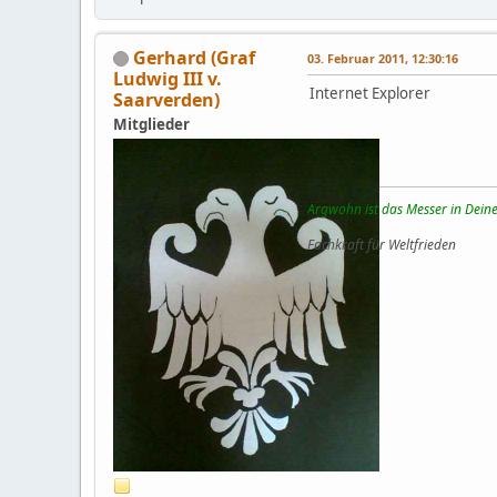
Gerhard (Graf
03. Februar 2011, 12:30:16
Ludwig III v.
Internet Explorer
Saarverden)
Mitglieder
Argwohn ist das Messer in Deine
Fachkraft für Weltfrieden