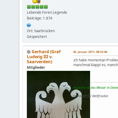
Lebende Foren Legende
Beiträge: 1.876
Ort: Saarbrücken
Gespeichert
Gerhard (Graf
30. Januar 2011, 08:53:48
Ludwig III v.
ich habe momentan Probleme
Saarverden)
manchmal klappt es, manchm
Mitglieder
Argwohn ist das Messer in Deine
Fachkraft für Weltfrieden