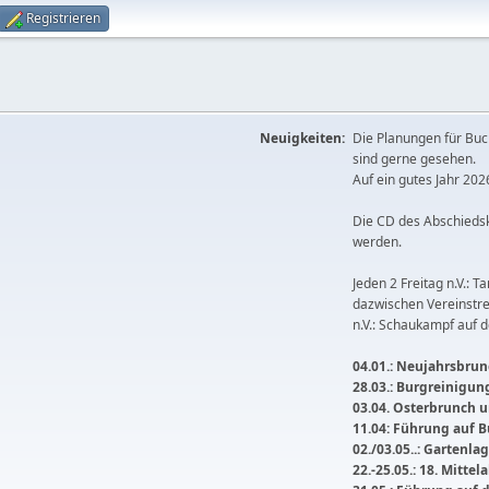
Registrieren
Neuigkeiten:
Die Planungen für Buc
sind gerne gesehen.
Auf ein gutes Jahr 2026
Die CD des Abschieds
werden.
Jeden 2 Freitag n.V.: T
dazwischen Vereinstre
n.V.: Schaukampf auf 
04.01.: Neujahrsbrunc
28.03.: Burgreinigu
03.04. Osterbrunch
11.04: Führung auf 
02./03.05..: Gartenla
22.-25.05.: 18. Mitte