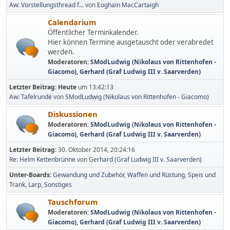
Aw: Vorstellungsthread f...
von
Eoghain MacCartaigh
Calendarium
Öffentlicher Terminkalender.
Hier können Termine ausgetauscht oder verabredet
werden.
Moderatoren:
SModLudwig (Nikolaus von Rittenhofen -
Giacomo)
,
Gerhard (Graf Ludwig III v. Saarverden)
Letzter Beitrag:
Heute
um 13:42:13
Aw: Tafelrunde
von
SModLudwig (Nikolaus von Rittenhofen - Giacomo)
Diskussionen
Moderatoren:
SModLudwig (Nikolaus von Rittenhofen -
Giacomo)
,
Gerhard (Graf Ludwig III v. Saarverden)
Letzter Beitrag:
30. Oktober 2014, 20:24:16
Re: Helm Kettenbrünne
von
Gerhard (Graf Ludwig III v. Saarverden)
Unter-Boards
Gewandung und Zubehör
Waffen und Rüstung
Speis und
Trank
Larp
Sonstiges
Tauschforum
Moderatoren:
SModLudwig (Nikolaus von Rittenhofen -
Giacomo)
,
Gerhard (Graf Ludwig III v. Saarverden)