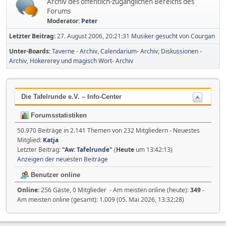
Archiv des öffentlich-zugänglichen Bereichs des
Forums
Moderator:
Peter
Letzter Beitrag:
27. August 2006, 20:21:31
Musiker gesucht
von
Courgan
Unter-Boards
Taverne - Archiv
Calendarium- Archiv
Diskussionen -
Archiv
Hökererey und magisch Wort- Archiv
Die Tafelrunde e.V. – Info-Center
Forumsstatistiken
50.970 Beiträge in 2.141 Themen von 232 Mitgliedern - Neuestes
Mitglied:
Katja
Letzter Beitrag:
"
Aw: Tafelrunde
"
(
Heute
um 13:42:13)
Anzeigen der neuesten Beiträge
Benutzer online
Online:
256 Gäste, 0 Mitglieder - Am meisten online (heute):
349
-
Am meisten online (gesamt): 1.009 (05. Mai 2026, 13:32:28)