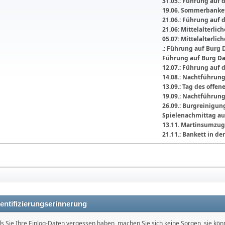
31.05.: Führung auf 
19.06. Sommerbanket
21.06.: Führung auf 
21.06: Mittelalterli
05.07: Mittelalterlic
.: Führung auf Burg 
Führung auf Burg D
12.07.: Führung auf 
14.08.: Nachtführun
13.09.: Tag des offe
19.09.: Nachtführun
26.09.: Burgreinigu
Spielenachmittag au
13.11. Martinsumzug
21.11.: Bankett in 
entifizierungserinnerung
ls Sie Ihre Einlog-Daten vergessen haben, machen Sie sich keine Sorgen, sie kö