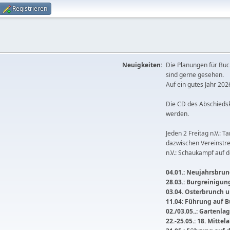
Registrieren
Neuigkeiten:
Die Planungen für Buc
sind gerne gesehen.
Auf ein gutes Jahr 2026
Die CD des Abschieds
werden.
Jeden 2 Freitag n.V.: T
dazwischen Vereinstre
n.V.: Schaukampf auf 
04.01.: Neujahrsbrunc
28.03.: Burgreinigu
03.04. Osterbrunch
11.04: Führung auf 
02./03.05..: Gartenla
22.-25.05.: 18. Mitte