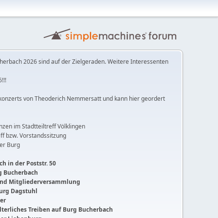
herbach 2026 sind auf der Zielgeraden. Weitere Interessenten
!!!
konzerts von Theoderich Nemmersatt und kann hier geordert
anzen im Stadtteiltreff Völklingen
ff bzw. Vorstandssitzung
der Burg
h in der Poststr. 50
ng Bucherbach
 und Mitgliederversammlung
Burg Dagstuhl
ger
lalterliches Treiben auf Burg Bucherbach