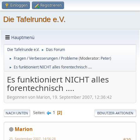
Einloggen
Registrieren
Die Tafelrunde e.V.
Hauptmenü
Die Tafelrunde e.V.
Das Forum
►
Fragen / Verbesserungen / Probleme
(Moderator:
Peter
)
►
Es funktioniert NICHT alles forentechnisch ....
►
Es funktioniert NICHT alles
forentechnisch ....
Begonnen von Marion, 19. September 2007, 12:36:42
1
Seiten
2
NACH UNTEN
BENUTZER-AKTIONEN
Marion
25. September 2007, 14:56:28
#20