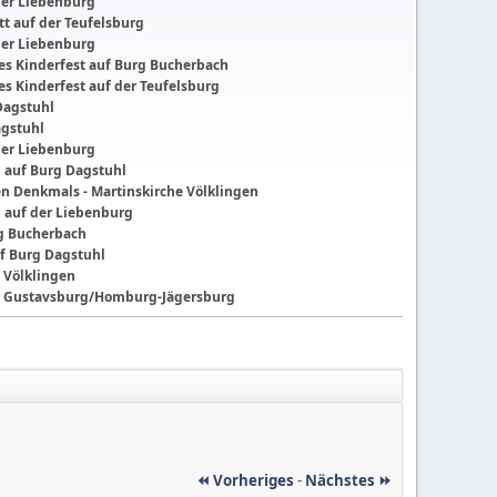
der Liebenburg
t auf der Teufelsburg
der Liebenburg
ches Kinderfest auf Burg Bucherbach
hes Kinderfest auf der Teufelsburg
Dagstuhl
agstuhl
der Liebenburg
g auf Burg Dagstuhl
nen Denkmals - Martinskirche Völklingen
g auf der Liebenburg
ng Bucherbach
f Burg Dagstuhl
 Völklingen
der Gustavsburg/Homburg-Jägersburg
⏪ Vorheriges
-
Nächstes ⏩