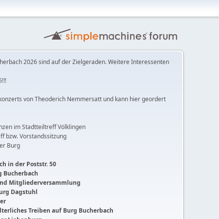
herbach 2026 sind auf der Zielgeraden. Weitere Interessenten
!!!
konzerts von Theoderich Nemmersatt und kann hier geordert
anzen im Stadtteiltreff Völklingen
ff bzw. Vorstandssitzung
der Burg
h in der Poststr. 50
ng Bucherbach
 und Mitgliederversammlung
Burg Dagstuhl
ger
lalterliches Treiben auf Burg Bucherbach