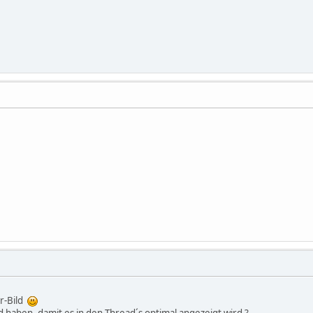
r-Bild
d haben, damit es in den Thread´s optimal angezeigt wird ?