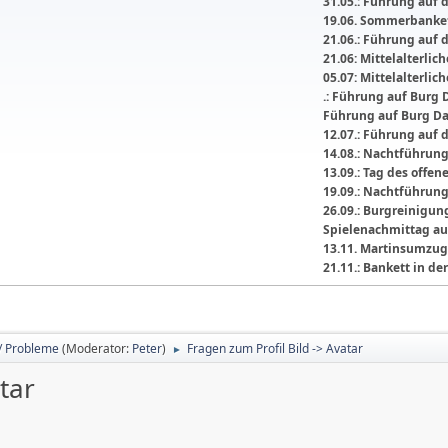
31.05.: Führung auf 
19.06. Sommerbanket
21.06.: Führung auf 
21.06: Mittelalterli
05.07: Mittelalterlic
.: Führung auf Burg 
Führung auf Burg D
12.07.: Führung auf 
14.08.: Nachtführun
13.09.: Tag des offe
19.09.: Nachtführun
26.09.: Burgreinigu
Spielenachmittag au
13.11. Martinsumzug
21.11.: Bankett in 
/ Probleme
(Moderator:
Peter
)
Fragen zum Profil Bild -> Avatar
►
tar