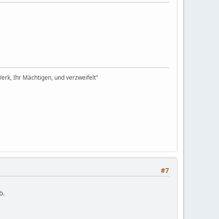
rk, Ihr Mächtigen, und verzweifelt"
#7
b.