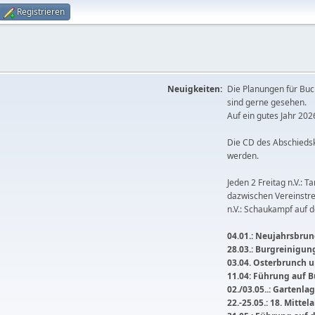
Registrieren
Neuigkeiten:
Die Planungen für Buc
sind gerne gesehen.
Auf ein gutes Jahr 2026
Die CD des Abschieds
werden.
Jeden 2 Freitag n.V.: T
dazwischen Vereinstre
n.V.: Schaukampf auf 
04.01.: Neujahrsbrunc
28.03.: Burgreinigu
03.04. Osterbrunch
11.04: Führung auf 
02./03.05..: Gartenla
22.-25.05.: 18. Mitte