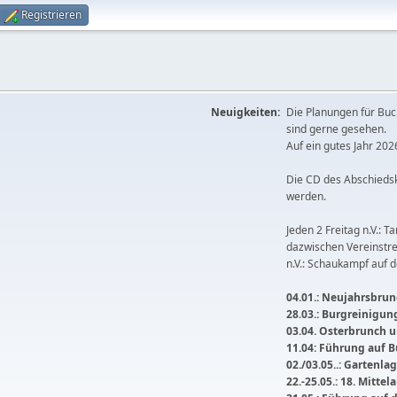
Registrieren
Neuigkeiten:
Die Planungen für Buc
sind gerne gesehen.
Auf ein gutes Jahr 2026
Die CD des Abschieds
werden.
Jeden 2 Freitag n.V.: T
dazwischen Vereinstre
n.V.: Schaukampf auf 
04.01.: Neujahrsbrunc
28.03.: Burgreinigu
03.04. Osterbrunch
11.04: Führung auf 
02./03.05..: Gartenla
22.-25.05.: 18. Mitte