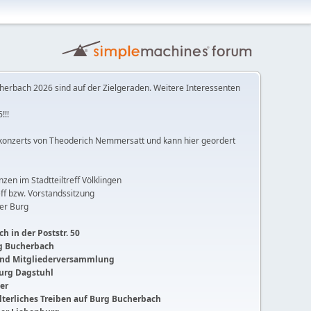
herbach 2026 sind auf der Zielgeraden. Weitere Interessenten
!!!
konzerts von Theoderich Nemmersatt und kann hier geordert
anzen im Stadtteiltreff Völklingen
ff bzw. Vorstandssitzung
der Burg
h in der Poststr. 50
ng Bucherbach
 und Mitgliederversammlung
Burg Dagstuhl
ger
lalterliches Treiben auf Burg Bucherbach