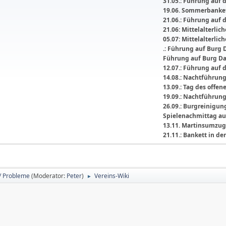
31.05.: Führung auf 
19.06. Sommerbanket
21.06.: Führung auf 
21.06: Mittelalterli
05.07: Mittelalterlic
.: Führung auf Burg 
Führung auf Burg D
12.07.: Führung auf 
14.08.: Nachtführun
13.09.: Tag des offe
19.09.: Nachtführun
26.09.: Burgreinigu
Spielenachmittag au
13.11. Martinsumzug
21.11.: Bankett in 
/ Probleme
(Moderator:
Peter
)
Vereins-Wiki
►