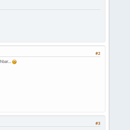
#2
hbar...
#3