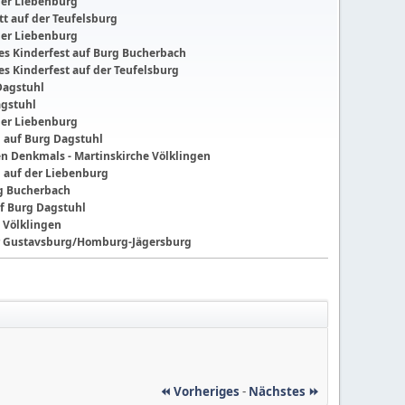
der Liebenburg
t auf der Teufelsburg
der Liebenburg
ches Kinderfest auf Burg Bucherbach
hes Kinderfest auf der Teufelsburg
Dagstuhl
agstuhl
der Liebenburg
g auf Burg Dagstuhl
nen Denkmals - Martinskirche Völklingen
g auf der Liebenburg
ng Bucherbach
f Burg Dagstuhl
 Völklingen
der Gustavsburg/Homburg-Jägersburg
⏪ Vorheriges
-
Nächstes ⏩