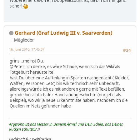
Wobei einer davon ein Doppelaccount ist, da bin ich mir ganz
sicher!
Gerhard (Graf Ludwig III v. Saarverden)
Mitglieder
16. Juni 2010, 17:45:37
#24
grins...meinst Du.
@Peter: ich denke, es wäre Schade, wenn sich das Wiki als
Totgeburt heraustellte.
hast Du über eine Aufteilung in Sparten nachgedacht ( Kleider,
Waffen, Personen...etc) bin wikitechnisch sehr unbedarft,
allerdings würde ich es mit anderen gerne mit Text befüllen,
gerade hinsichtlich der Handschuhgeschichte (nur jetzt als
Beispiel), wo wir ja neue Erkenntnisse haben, nachdem ich die
Quellen im Netz gefunden habe
Argwohn ist das Messer in Deinem Ärmel und Dein Schild, das Deinen
Rücken schützt![/
I]
Fachkraft für Weltfrieden