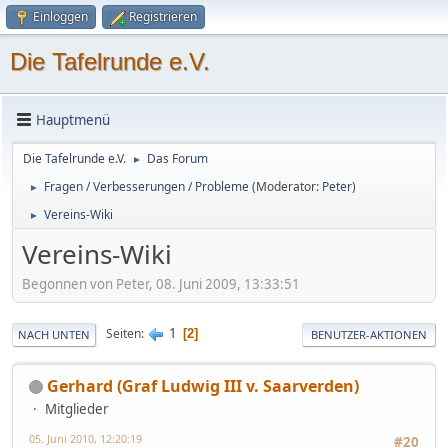
Einloggen
Registrieren
Die Tafelrunde e.V.
Hauptmenü
Die Tafelrunde e.V.
Das Forum
►
Fragen / Verbesserungen / Probleme
(Moderator:
Peter
)
►
Vereins-Wiki
►
Vereins-Wiki
Begonnen von Peter, 08. Juni 2009, 13:33:51
1
Seiten
2
NACH UNTEN
BENUTZER-AKTIONEN
Gerhard (Graf Ludwig III v. Saarverden)
Mitglieder
05. Juni 2010, 12:20:19
#20