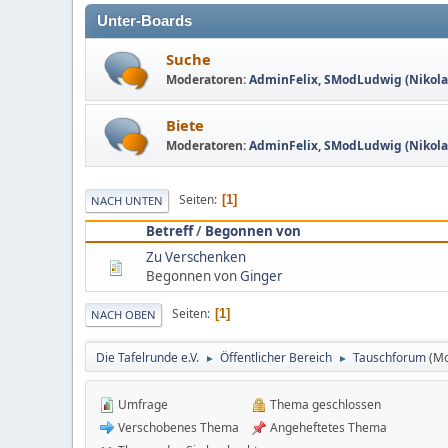
Unter-Boards
Suche
Moderatoren:
AdminFelix
,
SModLudwig (Nikolau
Biete
Moderatoren:
AdminFelix
,
SModLudwig (Nikolau
Seiten
1
NACH UNTEN
Betreff
/
Begonnen von
Zu Verschenken
Begonnen von
Ginger
Seiten
1
NACH OBEN
Die Tafelrunde e.V.
Öffentlicher Bereich
Tauschforum
(M
►
►
Umfrage
Thema geschlossen
Verschobenes Thema
Angeheftetes Thema