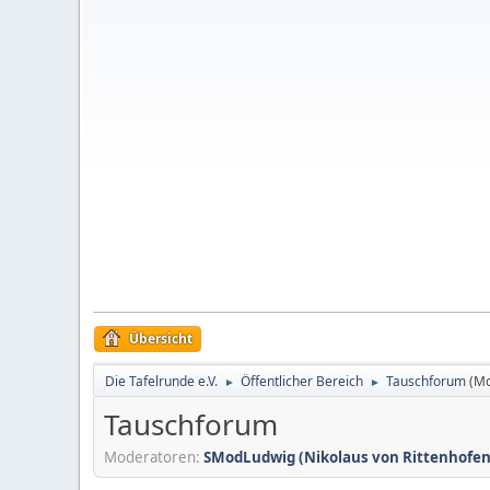
Übersicht
Die Tafelrunde e.V.
Öffentlicher Bereich
Tauschforum
(M
►
►
Tauschforum
Moderatoren:
SModLudwig (Nikolaus von Rittenhofen