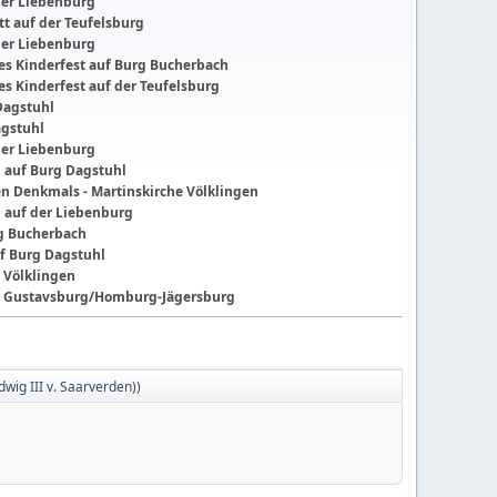
der Liebenburg
t auf der Teufelsburg
der Liebenburg
ches Kinderfest auf Burg Bucherbach
hes Kinderfest auf der Teufelsburg
Dagstuhl
agstuhl
der Liebenburg
g auf Burg Dagstuhl
nen Denkmals - Martinskirche Völklingen
g auf der Liebenburg
ng Bucherbach
f Burg Dagstuhl
 Völklingen
der Gustavsburg/Homburg-Jägersburg
wig III v. Saarverden)
)