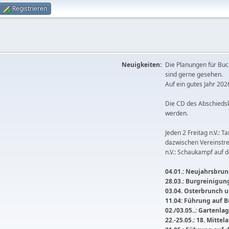
Registrieren
Neuigkeiten:
Die Planungen für Buc
sind gerne gesehen.
Auf ein gutes Jahr 2026
Die CD des Abschieds
werden.
Jeden 2 Freitag n.V.: T
dazwischen Vereinstre
n.V.: Schaukampf auf 
04.01.: Neujahrsbrunc
28.03.: Burgreinigu
03.04. Osterbrunch
11.04: Führung auf 
02./03.05..: Gartenla
22.-25.05.: 18. Mitte