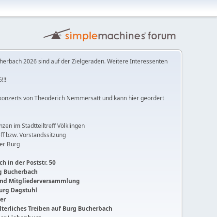
herbach 2026 sind auf der Zielgeraden. Weitere Interessenten
!!!
konzerts von Theoderich Nemmersatt und kann hier geordert
anzen im Stadtteiltreff Völklingen
ff bzw. Vorstandssitzung
der Burg
h in der Poststr. 50
ng Bucherbach
 und Mitgliederversammlung
Burg Dagstuhl
ger
lalterliches Treiben auf Burg Bucherbach