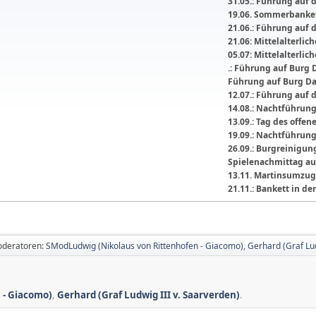
31.05.: Führung auf 
19.06. Sommerbanket
21.06.: Führung auf 
21.06: Mittelalterli
05.07: Mittelalterlic
.: Führung auf Burg 
Führung auf Burg D
12.07.: Führung auf 
14.08.: Nachtführun
13.09.: Tag des offe
19.09.: Nachtführun
26.09.: Burgreinigu
Spielenachmittag au
13.11. Martinsumzug
21.11.: Bankett in 
oderatoren:
SModLudwig (Nikolaus von Rittenhofen - Giacomo)
,
Gerhard (Graf Lud
 - Giacomo)
,
Gerhard (Graf Ludwig III v. Saarverden)
.