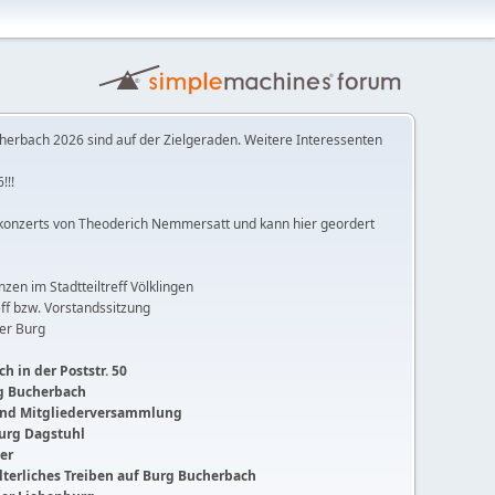
herbach 2026 sind auf der Zielgeraden. Weitere Interessenten
!!!
konzerts von Theoderich Nemmersatt und kann hier geordert
anzen im Stadtteiltreff Völklingen
ff bzw. Vorstandssitzung
der Burg
h in der Poststr. 50
ng Bucherbach
 und Mitgliederversammlung
Burg Dagstuhl
ger
lalterliches Treiben auf Burg Bucherbach