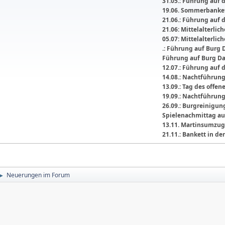
31.05.: Führung auf 
19.06. Sommerbanket
21.06.: Führung auf 
21.06: Mittelalterli
05.07: Mittelalterlic
.: Führung auf Burg 
Führung auf Burg D
12.07.: Führung auf 
14.08.: Nachtführun
13.09.: Tag des offe
19.09.: Nachtführun
26.09.: Burgreinigu
Spielenachmittag au
13.11. Martinsumzug
21.11.: Bankett in 
Neuerungen im Forum
►