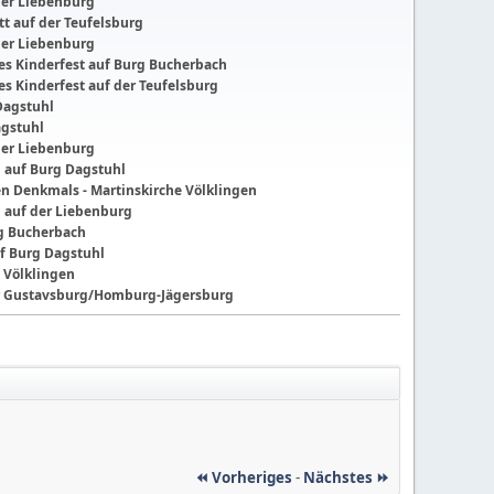
der Liebenburg
t auf der Teufelsburg
der Liebenburg
ches Kinderfest auf Burg Bucherbach
hes Kinderfest auf der Teufelsburg
Dagstuhl
agstuhl
der Liebenburg
g auf Burg Dagstuhl
nen Denkmals - Martinskirche Völklingen
g auf der Liebenburg
ng Bucherbach
f Burg Dagstuhl
 Völklingen
der Gustavsburg/Homburg-Jägersburg
⏪ Vorheriges
-
Nächstes ⏩