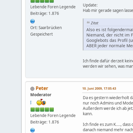
Update:
Lebende Foren Legende
Hab mir gerade sagen lass
Beiträge: 1.876
Zitat
Ort: Saarbrücken
Also es ist folgenderma
Gespeichert
Niemand, der nicht im F
Googlebots das Profil (
ABER jeder normale Men
Ich finde dafür derzeit ke
werden wir sehen, was man
Peter
10. Juni 2009, 17:05:43
Moderator
Da es gestern wiederholt da
nur noch Admins und Mode
Außerdem werde ich ab jet
kann.
Lebende Foren Legende
Beiträge: 1.876
Ich finde es zum K...., dass
danach niemand mehr nachv