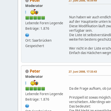
Peter
27. Juni 2008, 16:59:49
Moderator
Nun haben wir auch endlich d
auf der Hauptseite unten k
Lebende Foren Legende
Diese Modifikation läuft z
Beiträge: 1.876
verfügbar sein.
Die Liste ist selbstverstän
weiterhin bestens geschütz
Ort: Saarbrücken
Gespeichert
Wer nicht in der Liste ersc
Einfach das Häckchen wegma
Peter
27. Juni 2008, 17:33:43
Moderator
Da die Frage aufkam, ob (u
Lebende Foren Legende
Prinzipiell ist sowas mögli
Beiträge: 1.876
verschieben. Allerdings wir
Das bedeutet:
Die PM bleibt im eigentliche