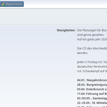
Registrieren
Neuigkeiten:
Die Planungen für Buc
sind gerne gesehen.
Auf ein gutes Jahr 2026
Die CD des Abschieds
werden.
Jeden 2 Freitag n.V.: T
dazwischen Vereinstre
n.V.: Schaukampf auf 
04.01.: Neujahrsbrunc
28.03.: Burgreinigu
03.04. Osterbrunch
11.04: Führung auf 
02./03.05..: Gartenla
22.-25.05.: 18. Mitte