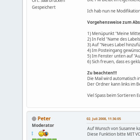
Ort: Saarbrücken
Gespeichert
Ich hab nun ne Modifikatio
Vorgehensweise zum Absp
1) Menüpunkt "Meine Mittei
2) In Feld "Name des Labe
3) Auf "Neues Label hinzufü
4) Im Posteingang gewünsc
5) Im Fenster unten auf "
6) Sich freuen, dass es gek
Zu beachten!!!
Die Mail wird automatisch 
Der Ordner kann links im B
Viel Spass beim Sortieren E
Peter
02. Juli 2008, 11:36:05
Moderator
Auf Wunsch von Susanne k
Diese Funktion bitte MIT 