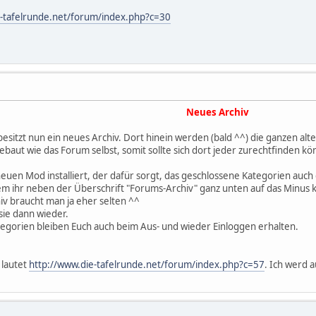
e-tafelrunde.net/forum/index.php?c=30
Neues Archiv
esitzt nun ein neues Archiv. Dort hinein werden (bald ^^) die ganzen al
ebaut wie das Forum selbst, somit sollte sich dort jeder zurechtfinden k
uen Mod installiert, der dafür sorgt, das geschlossene Kategorien auch 
m ihr neben der Überschrift "Forums-Archiv" ganz unten auf das Minus kl
iv braucht man ja eher selten ^^
 sie dann wieder.
tegorien bleiben Euch auch beim Aus- und wieder Einloggen erhalten.
 lautet
http://www.die-tafelrunde.net/forum/index.php?c=57
. Ich werd 