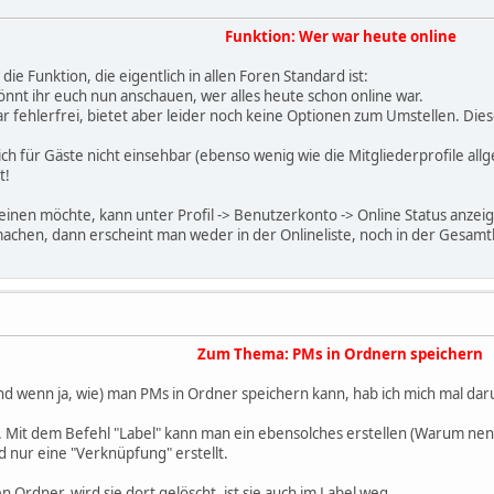
Funktion: Wer war heute online
ie Funktion, die eigentlich in allen Foren Standard ist:
önnt ihr euch nun anschauen, wer alles heute schon online war.
war fehlerfrei, bietet aber leider noch keine Optionen zum Umstellen. Di
dlich für Gäste nicht einsehbar (ebenso wenig wie die Mitgliederprofile a
t!
heinen möchte, kann unter Profil -> Benutzerkonto -> Online Status anzei
chen, dann erscheint man weder in der Onlineliste, noch in der Gesamtl
Zum Thema: PMs in Ordnern speichern
nd wenn ja, wie) man PMs in Ordner speichern kann, hab ich mich mal d
ch. Mit dem Befehl "Label" kann man ein ebensolches erstellen (Warum ne
d nur eine "Verknüpfung" erstellt.
n Ordner, wird sie dort gelöscht, ist sie auch im Label weg.