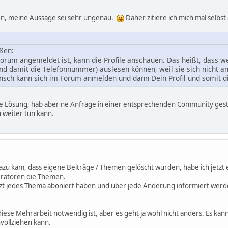
en, meine Aussage sei sehr ungenau.
Daher zitiere ich mich mal selb
ßen:
orum angemeldet ist, kann die Profile anschauen. Das heißt, dass w
und damit die Telefonnummer) auslesen können, weil sie sich nicht 
sch kann sich im Forum anmelden und dann Dein Profil und somit d
ine Lösung, hab aber ne Anfrage in einer entsprechenden Community geste
 weiter tun kann.
zu kam, dass eigene Beiträge / Themen gelöscht wurden, habe ich jetzt en
ratoren die Themen.
zt jedes Thema aboniert haben und über jede Änderung informiert werde
 diese Mehrarbeit notwendig ist, aber es geht ja wohl nicht anders. Es kan
ollziehen kann.