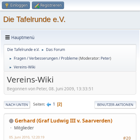
Einloggen
Registrieren
Die Tafelrunde e.V.
Hauptmenü
Die Tafelrunde e.V.
Das Forum
►
Fragen / Verbesserungen / Probleme
(Moderator:
Peter
)
►
Vereins-Wiki
►
Vereins-Wiki
Begonnen von Peter, 08. Juni 2009, 13:33:51
1
Seiten
2
NACH UNTEN
BENUTZER-AKTIONEN
Gerhard (Graf Ludwig III v. Saarverden)
Mitglieder
05. Juni 2010, 12:20:19
#20