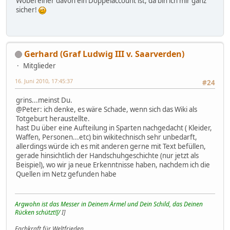
Wobei einer davon ein Doppelaccount ist, da bin ich mir ganz
sicher!
Gerhard (Graf Ludwig III v. Saarverden)
Mitglieder
16. Juni 2010, 17:45:37
#24
grins...meinst Du.
@Peter: ich denke, es wäre Schade, wenn sich das Wiki als
Totgeburt heraustellte.
hast Du über eine Aufteilung in Sparten nachgedacht ( Kleider,
Waffen, Personen...etc) bin wikitechnisch sehr unbedarft,
allerdings würde ich es mit anderen gerne mit Text befüllen,
gerade hinsichtlich der Handschuhgeschichte (nur jetzt als
Beispiel), wo wir ja neue Erkenntnisse haben, nachdem ich die
Quellen im Netz gefunden habe
Argwohn ist das Messer in Deinem Ärmel und Dein Schild, das Deinen
Rücken schützt![/
I]
Fachkraft für Weltfrieden