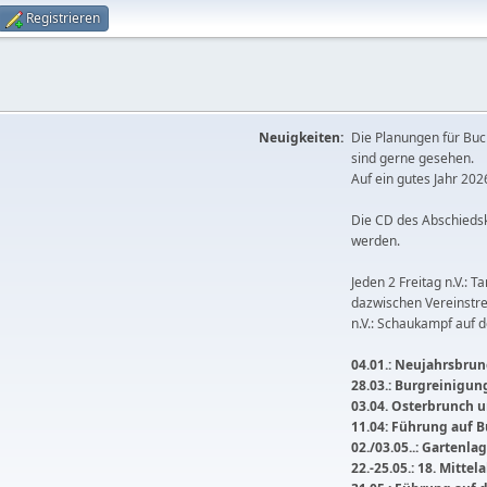
Registrieren
Neuigkeiten:
Die Planungen für Buc
sind gerne gesehen.
Auf ein gutes Jahr 2026
Die CD des Abschieds
werden.
Jeden 2 Freitag n.V.: T
dazwischen Vereinstre
n.V.: Schaukampf auf 
04.01.: Neujahrsbrunc
28.03.: Burgreinigu
03.04. Osterbrunch
11.04: Führung auf 
02./03.05..: Gartenla
22.-25.05.: 18. Mitte