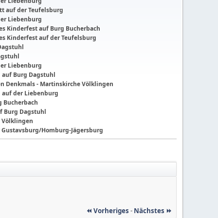
der Liebenburg
t auf der Teufelsburg
der Liebenburg
ches Kinderfest auf Burg Bucherbach
hes Kinderfest auf der Teufelsburg
Dagstuhl
agstuhl
der Liebenburg
g auf Burg Dagstuhl
nen Denkmals - Martinskirche Völklingen
g auf der Liebenburg
ng Bucherbach
f Burg Dagstuhl
 Völklingen
der Gustavsburg/Homburg-Jägersburg
⏪ Vorheriges
-
Nächstes ⏩