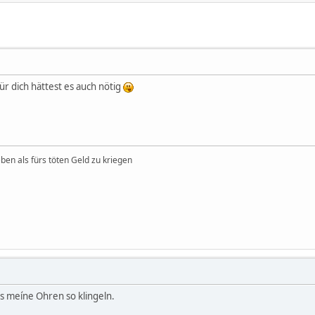
ür dich hättest es auch nötig
en als fürs töten Geld zu kriegen
s meíne Ohren so klingeln.