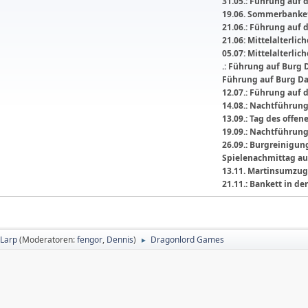
31.05.: Führung auf 
19.06. Sommerbanket
21.06.: Führung auf 
21.06: Mittelalterli
05.07: Mittelalterlic
.: Führung auf Burg 
Führung auf Burg D
12.07.: Führung auf 
14.08.: Nachtführun
13.09.: Tag des offe
19.09.: Nachtführun
26.09.: Burgreinigu
Spielenachmittag au
13.11. Martinsumzug
21.11.: Bankett in 
Larp
(Moderatoren:
fengor
,
Dennis
)
Dragonlord Games
►