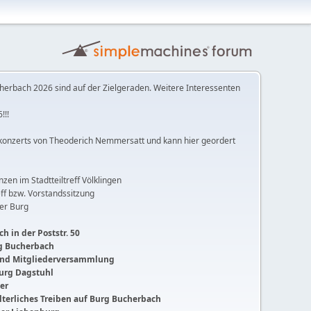
herbach 2026 sind auf der Zielgeraden. Weitere Interessenten
!!!
konzerts von Theoderich Nemmersatt und kann hier geordert
anzen im Stadtteiltreff Völklingen
ff bzw. Vorstandssitzung
der Burg
h in der Poststr. 50
ng Bucherbach
 und Mitgliederversammlung
Burg Dagstuhl
ger
lalterliches Treiben auf Burg Bucherbach