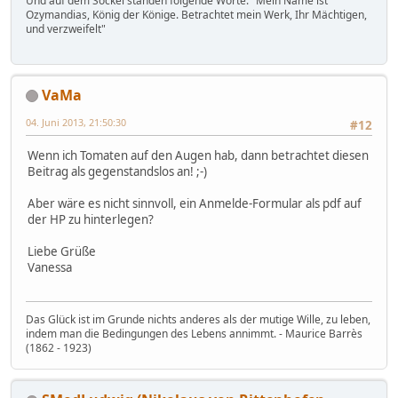
Und auf dem Sockel standen folgende Worte: "Mein Name ist
Ozymandias, König der Könige. Betrachtet mein Werk, Ihr Mächtigen,
und verzweifelt"
VaMa
04. Juni 2013, 21:50:30
#12
Wenn ich Tomaten auf den Augen hab, dann betrachtet diesen
Beitrag als gegenstandslos an! ;-)
Aber wäre es nicht sinnvoll, ein Anmelde-Formular als pdf auf
der HP zu hinterlegen?
Liebe Grüße
Vanessa
Das Glück ist im Grunde nichts anderes als der mutige Wille, zu leben,
indem man die Bedingungen des Lebens annimmt. - Maurice Barrès
(1862 - 1923)