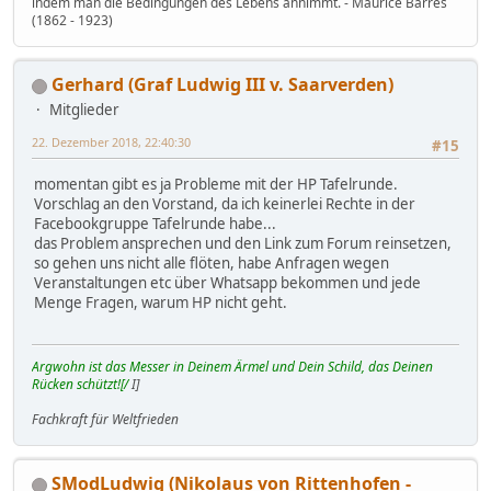
indem man die Bedingungen des Lebens annimmt. - Maurice Barrès
(1862 - 1923)
Gerhard (Graf Ludwig III v. Saarverden)
Mitglieder
22. Dezember 2018, 22:40:30
#15
momentan gibt es ja Probleme mit der HP Tafelrunde.
Vorschlag an den Vorstand, da ich keinerlei Rechte in der
Facebookgruppe Tafelrunde habe...
das Problem ansprechen und den Link zum Forum reinsetzen,
so gehen uns nicht alle flöten, habe Anfragen wegen
Veranstaltungen etc über Whatsapp bekommen und jede
Menge Fragen, warum HP nicht geht.
Argwohn ist das Messer in Deinem Ärmel und Dein Schild, das Deinen
Rücken schützt![/
I]
Fachkraft für Weltfrieden
SModLudwig (Nikolaus von Rittenhofen -