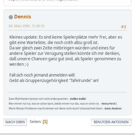
Dennis
04. März 2005, 15:38:10
#3
Kleines update: Es sind keine Spielerplätze mehr frei, aber es
gibt eine Warteliste, die noch cnith allzu groß ist.
Da wir gleich zwei Zelte mitbringen würden und eines für
andere Spieler zur Verügung stellen könnte ich mir denken,
daß unsere Chancen ganz gut sind, als Spieler genommen zu
werden ;-)
Fall sich noch jemand anmelden will:
Gebt als Gruppenzugehörigkeit "Tafelrunde" an!
Zwei Wahrheiten können sich nicht widersprechen -
Galileo Galilei
Wer immer nur tut, was er schon kann, bleibt immer nur das, was er schon ist. -
Henry Ford I.
Wenn Wissen Probleme macht können wir diese nicht durch Unwissenheit lösen -
Isaac Aasimov
Seiten
1
NACH OBEN
BENUTZER-AKTIONEN