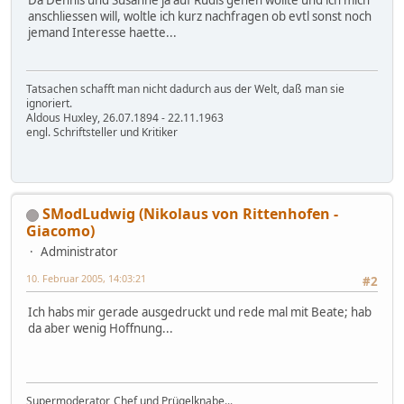
Da Dennis und Susanne ja auf Rudis gehen wollte und ich mich
anschliessen will, woltle ich kurz nachfragen ob evtl sonst noch
jemand Interesse haette...
Tatsachen schafft man nicht dadurch aus der Welt, daß man sie
ignoriert.
Aldous Huxley, 26.07.1894 - 22.11.1963
engl. Schriftsteller und Kritiker
SModLudwig (Nikolaus von Rittenhofen -
Giacomo)
Administrator
10. Februar 2005, 14:03:21
#2
Ich habs mir gerade ausgedruckt und rede mal mit Beate; hab
da aber wenig Hoffnung...
Supermoderator, Chef und Prügelknabe...