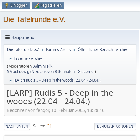
Einloggen
Registrieren
Die Tafelrunde e.V.
Hauptmenü
Die Tafelrunde e.V.
Forums-Archiv
Öffentlicher Bereich - Archiv
►
►
Taverne - Archiv
►
(Moderatoren:
AdminFelix
,
SModLudwig (Nikolaus von Rittenhofen - Giacomo)
)
[LARP] Rudis 5 - Deep in the woods (22.04 - 24.04.)
►
[LARP] Rudis 5 - Deep in the
woods (22.04 - 24.04.)
Begonnen von fengor, 10. Februar 2005, 13:28:16
Seiten
1
NACH UNTEN
BENUTZER-AKTIONEN