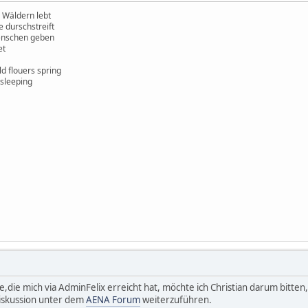
 Wäldern lebt
e durschstreift
enschen geben
et
ld flouers spring
 sleeping
ie mich via AdminFelix erreicht hat, möchte ich Christian darum bitten, 
Diskussion unter dem
AENA Forum
weiterzuführen.