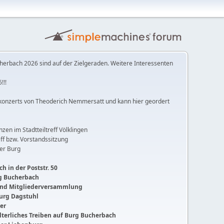
herbach 2026 sind auf der Zielgeraden. Weitere Interessenten
!!!
konzerts von Theoderich Nemmersatt und kann hier geordert
anzen im Stadtteiltreff Völklingen
ff bzw. Vorstandssitzung
der Burg
h in der Poststr. 50
ng Bucherbach
 und Mitgliederversammlung
Burg Dagstuhl
ger
lalterliches Treiben auf Burg Bucherbach