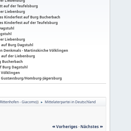
der Liebenburg
t auf der Teufelsburg
der Liebenburg
ches Kinderfest auf Burg Bucherbach
hes Kinderfest auf der Teufelsburg
Dagstuhl
agstuhl
der Liebenburg
g auf Burg Dagstuhl
nen Denkmals - Martinskirche Völklingen
g auf der Liebenburg
ng Bucherbach
f Burg Dagstuhl
 Völklingen
der Gustavsburg/Homburg-Jägersburg
Rittenhofen - Giacomo)
)
Mittelaterpartei in Deutschland
►
⏪ Vorheriges
-
Nächstes ⏩