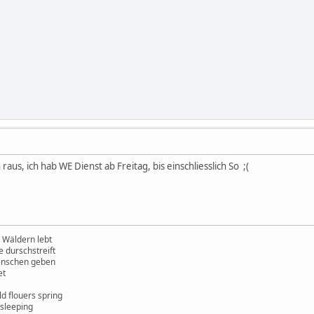
raus, ich hab WE Dienst ab Freitag, bis einschliesslich So ;(
 Wäldern lebt
e durschstreift
enschen geben
et
ld flouers spring
 sleeping