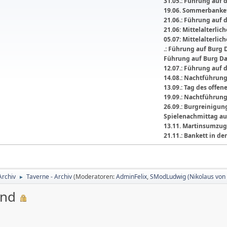
31.05.: Führung auf 
19.06. Sommerbanket
21.06.: Führung auf 
21.06: Mittelalterli
05.07: Mittelalterlic
.: Führung auf Burg 
Führung auf Burg D
12.07.: Führung auf 
14.08.: Nachtführun
13.09.: Tag des offe
19.09.: Nachtführun
26.09.: Burgreinigu
Spielenachmittag au
13.11. Martinsumzug
21.11.: Bankett in 
Archiv
Taverne - Archiv
(Moderatoren:
AdminFelix
,
SModLudwig (Nikolaus von 
►
and