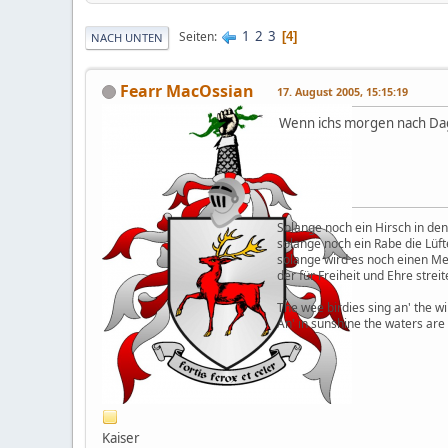
1
2
3
Seiten
4
NACH UNTEN
Fearr MacOssian
17. August 2005, 15:15:19
Wenn ichs morgen nach Dag
Solange noch ein Hirsch in den
solange noch ein Rabe die Lüft
solange wird es noch einen M
der für Freiheit und Ehre streit
The wee birdies sing an' the wi
An' in sunshine the waters are
Kaiser