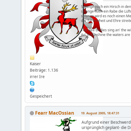
Solange noch ein Hirsch in den
solange noch ein Rabe die Lüft
solange wird es noch einen M
der für Freiheit und Ehre streit
The wee birdies sing an' the wi
An' in sunshine the waters are
Kaiser
Beiträge: 1.136
irrer Ire
Gespeichert
Fearr MacOssian
19. August 2005, 18:47:31
Aufgrund einer Beschwerde,d
ursprünglich geplant- die 