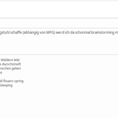
stuhl schaffe (abhängig von MFG) werd ich da schonmal brainstorming m
 Wäldern lebt
e durschstreift
enschen geben
et
ld flouers spring
 sleeping