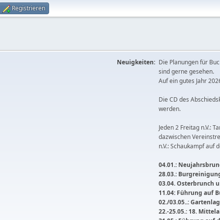
Registrieren
Neuigkeiten:
Die Planungen für Buc
sind gerne gesehen.
Auf ein gutes Jahr 2026
Die CD des Abschieds
werden.
Jeden 2 Freitag n.V.: T
dazwischen Vereinstre
n.V.: Schaukampf auf 
04.01.: Neujahrsbrunc
28.03.: Burgreinigu
03.04. Osterbrunch
11.04: Führung auf 
02./03.05..: Gartenla
22.-25.05.: 18. Mitte