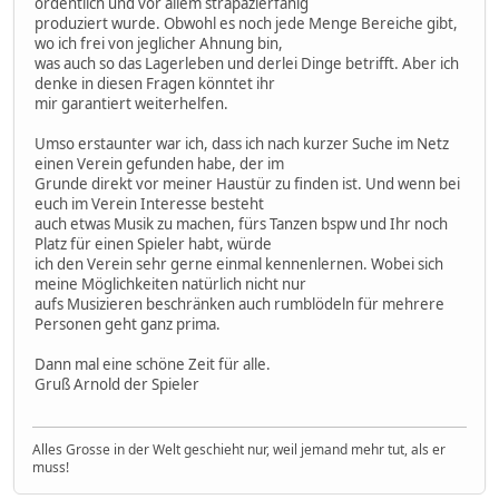
ordentlich und vor allem strapazierfähig
produziert wurde. Obwohl es noch jede Menge Bereiche gibt,
wo ich frei von jeglicher Ahnung bin,
was auch so das Lagerleben und derlei Dinge betrifft. Aber ich
denke in diesen Fragen könntet ihr
mir garantiert weiterhelfen.
Umso erstaunter war ich, dass ich nach kurzer Suche im Netz
einen Verein gefunden habe, der im
Grunde direkt vor meiner Haustür zu finden ist. Und wenn bei
euch im Verein Interesse besteht
auch etwas Musik zu machen, fürs Tanzen bspw und Ihr noch
Platz für einen Spieler habt, würde
ich den Verein sehr gerne einmal kennenlernen. Wobei sich
meine Möglichkeiten natürlich nicht nur
aufs Musizieren beschränken auch rumblödeln für mehrere
Personen geht ganz prima.
Dann mal eine schöne Zeit für alle.
Gruß Arnold der Spieler
Alles Grosse in der Welt geschieht nur, weil jemand mehr tut, als er
muss!