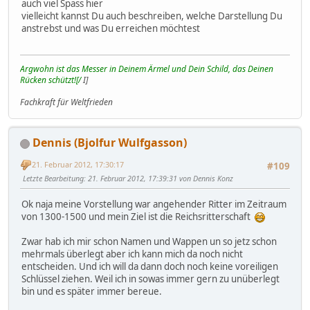
auch viel Spass hier
vielleicht kannst Du auch beschreiben, welche Darstellung Du
anstrebst und was Du erreichen möchtest
Argwohn ist das Messer in Deinem Ärmel und Dein Schild, das Deinen
Rücken schützt![/
I]
Fachkraft für Weltfrieden
Dennis (Bjolfur Wulfgasson)
21. Februar 2012, 17:30:17
#109
Letzte Bearbeitung
: 21. Februar 2012, 17:39:31 von Dennis Konz
Ok naja meine Vorstellung war angehender Ritter im Zeitraum
von 1300-1500 und mein Ziel ist die Reichsritterschaft
Zwar hab ich mir schon Namen und Wappen un so jetz schon
mehrmals überlegt aber ich kann mich da noch nicht
entscheiden. Und ich will da dann doch noch keine voreiligen
Schlüssel ziehen. Weil ich in sowas immer gern zu unüberlegt
bin und es später immer bereue.