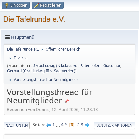
Einloggen
Registrieren
Die Tafelrunde e.V.
Hauptmenü
Die Tafelrunde e.V.
Öffentlicher Bereich
►
Taverne
►
(Moderatoren:
SModLudwig (Nikolaus von Rittenhofen - Giacomo)
,
Gerhard (Graf Ludwig III v. Saarverden)
)
Vorstellungsthread für Neumitglieder
►
Vorstellungsthread für
Neumitglieder
Begonnen von Dennis, 12. April 2006, 11:28:13
1
...
4
5
7
8
Seiten
6
NACH UNTEN
BENUTZER-AKTIONEN