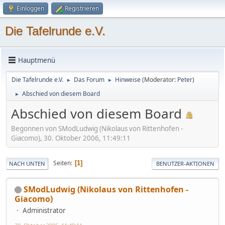
Einloggen
Registrieren
Die Tafelrunde e.V.
Hauptmenü
Die Tafelrunde e.V.
Das Forum
Hinweise
(Moderator:
Peter
)
►
►
Abschied von diesem Board
►
Abschied von diesem Board
Begonnen von SModLudwig (Nikolaus von Rittenhofen -
Giacomo), 30. Oktober 2006, 11:49:11
Seiten
1
NACH UNTEN
BENUTZER-AKTIONEN
SModLudwig (Nikolaus von Rittenhofen -
Giacomo)
Administrator