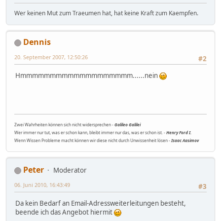
Wer keinen Mut zum Traeumen hat, hat keine Kraft zum Kaempfen.
Dennis
20. September 2007, 12:50:26
#2
Hmmmmmmmmmmmmmmmmmmm......nein
Zwei Wahrheiten können sich nicht widersprechen -
Galileo Galilei
Wer immer nur tut, was er schon kann, bleibt immer nur das, was er schon ist. -
Henry Ford I.
Wenn Wissen Probleme macht können wir diese nicht durch Unwissenheit lösen -
Isaac Aasimov
Peter
Moderator
06. Juni 2010, 16:43:49
#3
Da kein Bedarf an Email-Adressweiterleitungen besteht,
beende ich das Angebot hiermit