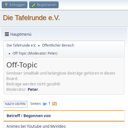
Einloggen
Registrieren
Die Tafelrunde e.V.
Hauptmenü
Die Tafelrunde e.V.
Öffentlicher Bereich
►
Off-Topic
(Moderator:
Peter
)
►
Off-Topic
Sinnloser Smalltalk und belanglose Beiträge gehören in dieses
Board.
Beiträge werden nicht gezählt!
Moderator:
Peter
.
1
Seiten
2
NACH UNTEN
Betreff
/
Begonnen von
Animes bei Youtube und MyVideo