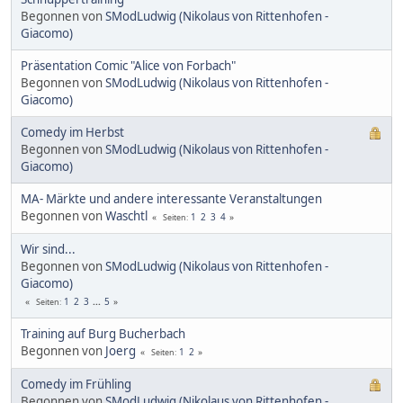
Begonnen von
SModLudwig (Nikolaus von Rittenhofen -
Giacomo)
Präsentation Comic "Alice von Forbach"
Begonnen von
SModLudwig (Nikolaus von Rittenhofen -
Giacomo)
Comedy im Herbst
Begonnen von
SModLudwig (Nikolaus von Rittenhofen -
Giacomo)
MA- Märkte und andere interessante Veranstaltungen
Begonnen von
Waschtl
1
2
3
4
Seiten
Wir sind...
Begonnen von
SModLudwig (Nikolaus von Rittenhofen -
Giacomo)
1
2
3
...
5
Seiten
Training auf Burg Bucherbach
Begonnen von
Joerg
1
2
Seiten
Comedy im Frühling
Begonnen von
SModLudwig (Nikolaus von Rittenhofen -