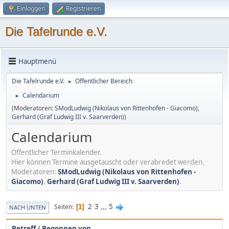
Einloggen
Registrieren
Die Tafelrunde e.V.
Hauptmenü
Die Tafelrunde e.V.
Öffentlicher Bereich
►
Calendarium
►
(Moderatoren:
SModLudwig (Nikolaus von Rittenhofen - Giacomo)
,
Gerhard (Graf Ludwig III v. Saarverden)
)
Calendarium
Öffentlicher Terminkalender.
Hier können Termine ausgetauscht oder verabredet werden.
Moderatoren:
SModLudwig (Nikolaus von Rittenhofen -
Giacomo)
,
Gerhard (Graf Ludwig III v. Saarverden)
.
2
3
...
5
Seiten
1
NACH UNTEN
Betreff
/
Begonnen von