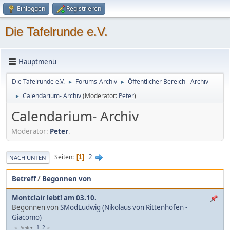
Einloggen
Registrieren
Die Tafelrunde e.V.
Hauptmenü
Die Tafelrunde e.V.
Forums-Archiv
Öffentlicher Bereich - Archiv
►
►
Calendarium- Archiv
(Moderator:
Peter
)
►
Calendarium- Archiv
Moderator:
Peter
.
2
Seiten
1
NACH UNTEN
Betreff
/
Begonnen von
Montclair lebt! am 03.10.
Begonnen von
SModLudwig (Nikolaus von Rittenhofen -
Giacomo)
1
2
Seiten