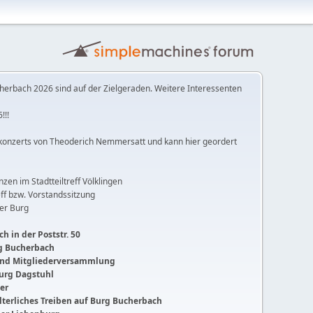
herbach 2026 sind auf der Zielgeraden. Weitere Interessenten
!!!
konzerts von Theoderich Nemmersatt und kann hier geordert
anzen im Stadtteiltreff Völklingen
ff bzw. Vorstandssitzung
der Burg
h in der Poststr. 50
ng Bucherbach
 und Mitgliederversammlung
Burg Dagstuhl
ger
lalterliches Treiben auf Burg Bucherbach