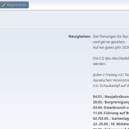
Registrieren
Neuigkeiten:
Die Planungen für Buc
sind gerne gesehen.
Auf ein gutes Jahr 2026
Die CD des Abschieds
werden.
Jeden 2 Freitag n.V.: T
dazwischen Vereinstre
n.V.: Schaukampf auf 
04.01.: Neujahrsbrunc
28.03.: Burgreinigu
03.04. Osterbrunch
11.04: Führung auf 
02./03.05..: Gartenla
22.-25.05.: 18. Mitte