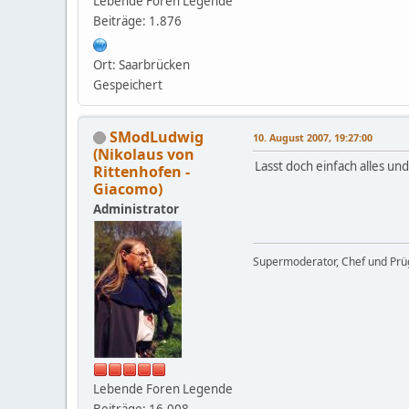
Lebende Foren Legende
Beiträge: 1.876
Ort: Saarbrücken
Gespeichert
SModLudwig
10. August 2007, 19:27:00
(Nikolaus von
Lasst doch einfach alles und 
Rittenhofen -
Giacomo)
Administrator
Supermoderator, Chef und Prüg
Lebende Foren Legende
Beiträge: 16.008